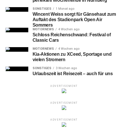
perfektes Wochenende in Nürnberg
RELATED TOPICS:
AMT FÜR INTERNATIONALE BEZIEHUNGEN
SONSTIGES
1 Monat ago
DEUTSCHE SPIELE ARCHIV
FEMBO-HAUS
Wincent Weiss sorgt für Gänsehaut zum
FERNMELDETURM
GLASGOW
GLASGOW WEEKEND
Auftakt des Stadionpark Open Air
GRAND HOTEL NÜRNBERG
HAGGIS-ZEREMONIE
Sommers
HANDWERKERHOF
KAISERBURG
KATHARINENRUINE
MOTORNEWS
4 Wochen ago
KULTUR
KULTURZENTRUM
KUNSTHALLE
KUNSTVILLA
Schloss Reichenschwand: Festival of
METROPOLREGION NÜRNBERG
MUSEUM INDUSTRIEKULTUR
Classic Cars
NUREMBERG
NÜRNBERG
ORIGINAL REGIONAL
ROBERT BURNS
SCHAUSPIELHAUS
SCHOTTLAND
MOTORNEWS
4 Wochen ago
SPIELZEUGMUSEUM
STAATSTHEATER NÜRNBERG
Kia-Aktionen zu XCeed, Sportage und
STADT NÜRNBERG
STADTBIBLIOTHEK
vielen Stromern
STÄDTEPARTNERSCHAFT
STADTMUSEUM
TIERGARTEN
UMWELTREFERAT
UNTERHALTUNG
VERKEHRSMUSEUM
SONSTIGES
3 Wochen ago
VOLKSBAD
WBG-NÜRNBERG
WHISKY
Urlaubszeit ist Reisezeit – auch für uns
UP NEXT
Pelikane im Winterquartier
ADVERTISEMENT
DON'T MISS
Nürnberg: Sperrung der Hochbahnbrücke auf der
ADVERTISEMENT
U-Bahnlinie U1
ADVERTISEMENT