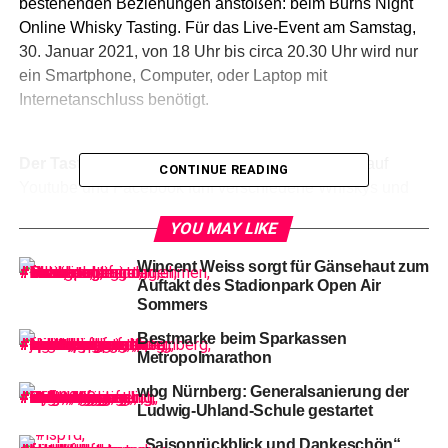
bestehenden Beziehungen anstoßen: beim Burns Night
Online Whisky Tasting. Für das Live-Event am Samstag,
30. Januar 2021, von 18 Uhr bis circa 20.30 Uhr wird nur
ein Smartphone, Computer, oder Laptop mit
Internetanschluss benötigt.
Der Tasting Master Gerald André
verkostet live auf
CONTINUE READING
Youtube und Facebook fünf verschiedene Whiskys und
erzählt Wissenswertes rund um das Thema Whisky und
YOU MAY LIKE
die „Burns Night“. Dabei geht er auf schriftliche Fragen
und Kommentare im Chat ein. Das Team vom „Bäckerhof /
Wincent Weiss sorgt für Gänsehaut zum
The Thirsty Baker“ versorgt die angemeldeten Gäste
Auftakt des Stadionpark Open Air
Sommers
rechtzeitig vorher mit folgenden Whiskys: Auchentoshan,
Deanston, Arran, Ardmore, Caol Ila Cadenhead.
Bestmarke beim Sparkassen
Metropolmarathon
Das Tasting-Set
bestehend aus fünf Whiskys mit je 2cl
wbg Nürnberg: Generalsanierung der
kostet 28 Euro zuzüglich 5,90 Euro Versandkosten.
Ludwig-Uhland-Schule gestartet
Alternativ kann das Set am Donnerstag, 28. Januar 2021,
„Saisonrückblick und Dankeschön“
in Nürnberg zwischen 18 und 19 Uhr im Bäckerhof,