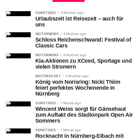
SONSTIGES
3 Wochen ago
Urlaubszeit ist Reisezeit – auch für
uns
MOTORNEWS
4 Wochen ago
Schloss Reichenschwand: Festival of
Classic Cars
MOTORNEWS
4 Wochen ago
Kia-Aktionen zu XCeed, Sportage und
vielen Stromern
MOTORSPORT
4 Wochen ago
König vom Norisring: Nicki Thiim
feiert perfektes Wochenende in
Nürnberg
SONSTIGES
1 Monat ago
Wincent Weiss sorgt für Gänsehaut
zum Auftakt des Stadionpark Open Air
Sommers
SONSTIGES
1 Monat ago
Rocknacht in Nürnberg-Eibach mit