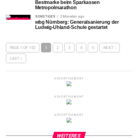
Bestmarke beim Sparkassen
Metropolmarathon
SONSTIGES
2 Monaten ago
wbg Nürnberg: Generalsanierung der
Ludwig-Uhland-Schule gestartet
PAGE 1 OF 152
1
2
3
4
5
NEXT ›
LAST »
ADVERTISEMENT
ADVERTISEMENT
ADVERTISEMENT
WEITERES