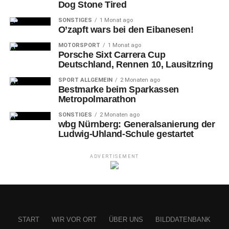
Dog Stone Tired
SONSTIGES
1 Monat ago
O’zapft wars bei den Eibanesen!
MOTORSPORT
1 Monat ago
Porsche Sixt Carrera Cup
Deutschland, Rennen 10, Lausitzring
SPORT ALLGEMEIN
2 Monaten ago
Bestmarke beim Sparkassen
Metropolmarathon
SONSTIGES
2 Monaten ago
wbg Nürnberg: Generalsanierung der
Ludwig-Uhland-Schule gestartet
ADVERTISEMENT
START
WIR VOR ORT
ÜBER UNS
BILDDATENBANK