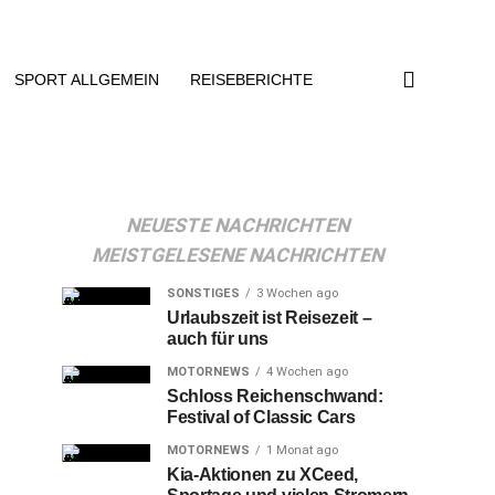
SPORT ALLGEMEIN
REISEBERICHTE
NEUESTE NACHRICHTEN
MEISTGELESENE NACHRICHTEN
SONSTIGES
3 Wochen ago
Urlaubszeit ist Reisezeit –
auch für uns
MOTORNEWS
4 Wochen ago
Schloss Reichenschwand:
Festival of Classic Cars
MOTORNEWS
1 Monat ago
Kia-Aktionen zu XCeed,