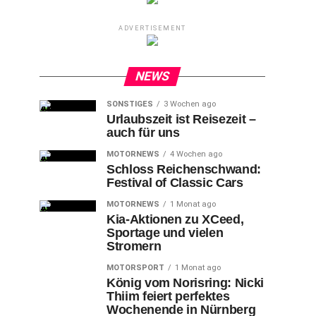
ADVERTISEMENT
NEWS
SONSTIGES
3 Wochen ago
Urlaubszeit ist Reisezeit –
auch für uns
MOTORNEWS
4 Wochen ago
Schloss Reichenschwand:
Festival of Classic Cars
MOTORNEWS
1 Monat ago
Kia-Aktionen zu XCeed,
Sportage und vielen
Stromern
MOTORSPORT
1 Monat ago
König vom Norisring: Nicki
Thiim feiert perfektes
Wochenende in Nürnberg