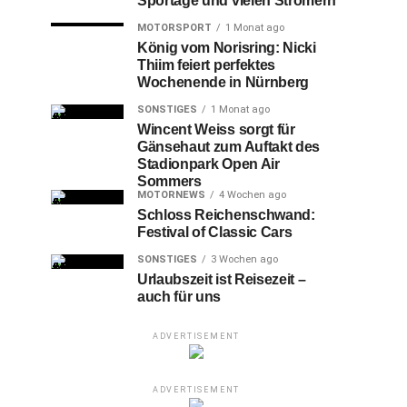
Sportage und vielen Stromern
MOTORSPORT
1 Monat ago
König vom Norisring: Nicki
Thiim feiert perfektes
Wochenende in Nürnberg
SONSTIGES
1 Monat ago
Wincent Weiss sorgt für
Gänsehaut zum Auftakt des
Stadionpark Open Air
Sommers
MOTORNEWS
4 Wochen ago
Schloss Reichenschwand:
Festival of Classic Cars
SONSTIGES
3 Wochen ago
Urlaubszeit ist Reisezeit –
auch für uns
ADVERTISEMENT
ADVERTISEMENT