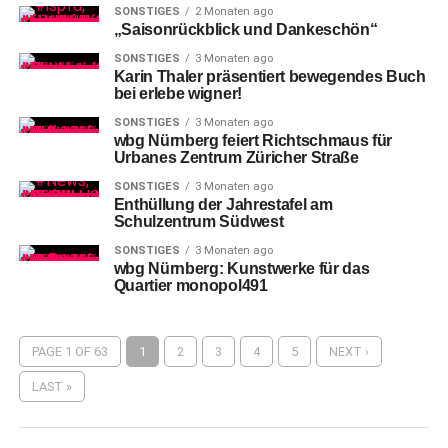
SONSTIGES
2 Monaten ago
„Saisonrückblick und Dankeschön“
SONSTIGES
3 Monaten ago
Karin Thaler präsentiert bewegendes Buch
bei erlebe wigner!
SONSTIGES
3 Monaten ago
wbg Nürnberg feiert Richtschmaus für
Urbanes Zentrum Züricher Straße
SONSTIGES
3 Monaten ago
Enthüllung der Jahrestafel am
Schulzentrum Südwest
SONSTIGES
3 Monaten ago
wbg Nürnberg: Kunstwerke für das
Quartier monopol491
PAGE 1 OF 63
1
2
3
4
5
NEXT ›
LAST »