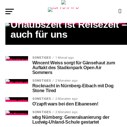
SONSTIGES
Urlaubszeit ist Reisezeit –
auch für uns
SONSTIGES
1 Monat ago
Wincent Weiss sorgt für Gänsehaut zum
Auftakt des Stadionpark Open Air
Sommers
SONSTIGES
2 Monaten ago
Rocknacht in Nürnberg-Eibach mit Dog
Stone Tired
SONSTIGES
2 Monaten ago
O’zapft wars bei den Eibanesen!
SONSTIGES
2 Monaten ago
wbg Nürnberg: Generalsanierung der
Ludwig-Uhland-Schule gestartet