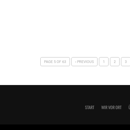
PAGE 5 OF 63
‹ PREVIOUS
1
2
3
START
WIR VOR ORT