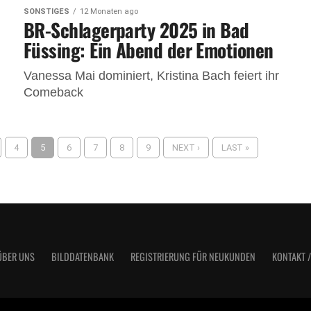
SONSTIGES
12 Monaten ago
BR-Schlagerparty 2025 in Bad
Füssing: Ein Abend der Emotionen
Vanessa Mai dominiert, Kristina Bach feiert ihr
Comeback
4
5
6
7
8
9
NEXT ›
LAST »
ÜBER UNS
BILDDATENBANK
REGISTRIERUNG FÜR NEUKUNDEN
KONTAKT 