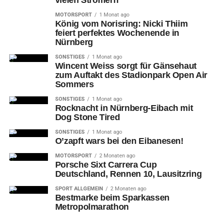
MOTORSPORT
1 Monat ago
König vom Norisring: Nicki Thiim
feiert perfektes Wochenende in
Nürnberg
SONSTIGES
1 Monat ago
Wincent Weiss sorgt für Gänsehaut
zum Auftakt des Stadionpark Open Air
Sommers
SONSTIGES
1 Monat ago
Rocknacht in Nürnberg-Eibach mit
Dog Stone Tired
SONSTIGES
1 Monat ago
O’zapft wars bei den Eibanesen!
MOTORSPORT
2 Monaten ago
Porsche Sixt Carrera Cup
Deutschland, Rennen 10, Lausitzring
SPORT ALLGEMEIN
2 Monaten ago
Bestmarke beim Sparkassen
Metropolmarathon