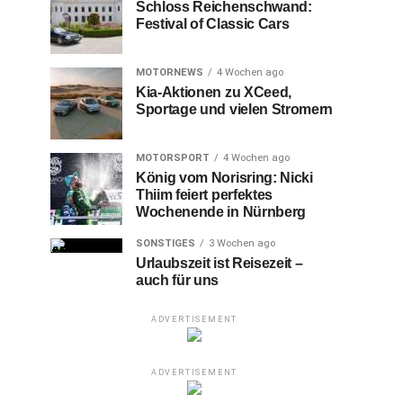
Schloss Reichenschwand:
Festival of Classic Cars
MOTORNEWS
4 Wochen ago
Kia-Aktionen zu XCeed,
Sportage und vielen Stromern
MOTORSPORT
4 Wochen ago
König vom Norisring: Nicki
Thiim feiert perfektes
Wochenende in Nürnberg
SONSTIGES
3 Wochen ago
Urlaubszeit ist Reisezeit –
auch für uns
ADVERTISEMENT
ADVERTISEMENT