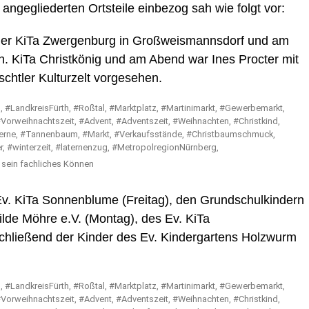
egliederten Ortsteile einbezog sah wie folgt vor:
der KiTa Zwergenburg in Großweismannsdorf und am
h. KiTa Christkönig und am Abend war Ines Procter mit
chtler Kulturzelt vorgesehen.
 sein fachliches Können
v. KiTa Sonnenblume (Freitag), den Grundschulkindern
de Möhre e.V. (Montag), des Ev. KiTa
hließend der Kinder des Ev. Kindergartens Holzwurm