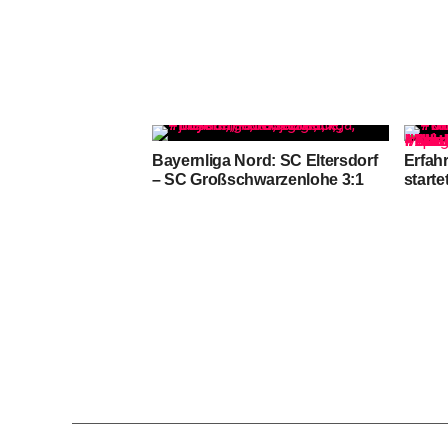
Bayernliga Nord: SC Eltersdorf
Erfah
– SC Großschwarzenlohe 3:1
starte