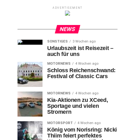
ADVERTISEMENT
NEWS
SONSTIGES
3 Wochen ago
Urlaubszeit ist Reisezeit –
auch für uns
MOTORNEWS
4 Wochen ago
Schloss Reichenschwand:
Festival of Classic Cars
MOTORNEWS
4 Wochen ago
Kia-Aktionen zu XCeed,
Sportage und vielen
Stromern
MOTORSPORT
4 Wochen ago
König vom Norisring: Nicki
Thiim feiert perfektes