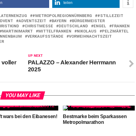
en
teilen
LATERNENZUG
#METROPOLREGIONNÜRNBERG
#STILLEZEIT
DVENT
ADVENTSZEIT
BAYERN
BÜRGERMEISTER
HRISTKIND
CHRISTMESSE
DEUTSCHLAND
ENGEL
FRANKEN
MARTINIMARKT
MITTELFRANKEN
NIKOLAUS
PELZMÄRTEL
NNENBAUM
VERKAUFSSTÄNDE
VORWEIHNACHTSZEIT
ER
UP NEXT
voller
PALAZZO – Alexander Herrmann
2025
YOU MAY LIKE
ft wars bei den Eibanesen!
Bestmarke beim Sparkassen
Metropolmarathon