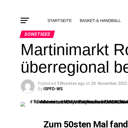
STARTSEITE
BASKET-& HANDBALL
SONSTIGES
Martinimarkt R
überregional be
Published
9 Monaten ago
on
20. November 2025
By
ISPFD-WS
Zum 50sten Mal fand 