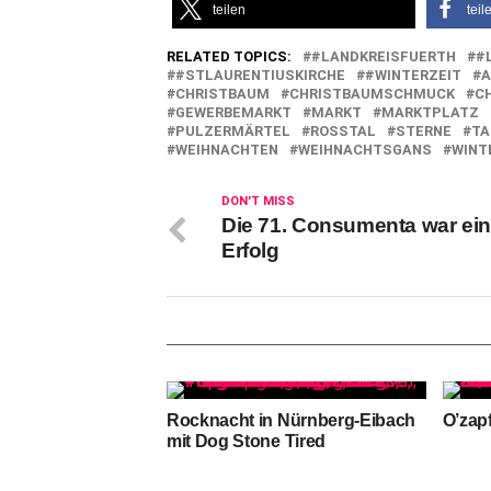
teilen
teil
RELATED TOPICS:
#LANDKREISFUERTH
#
#STLAURENTIUSKIRCHE
#WINTERZEIT
A
CHRISTBAUM
CHRISTBAUMSCHMUCK
C
GEWERBEMARKT
MARKT
MARKTPLATZ
PULZERMÄRTEL
ROSSTAL
STERNE
TA
WEIHNACHTEN
WEIHNACHTSGANS
WINT
DON'T MISS
Die 71. Consumenta war ein 
Erfolg
Rocknacht in Nürnberg-Eibach
O’zap
mit Dog Stone Tired