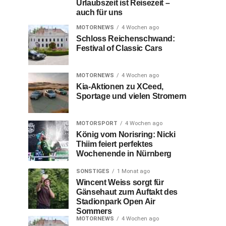
Urlaubszeit ist Reisezeit –
auch für uns
MOTORNEWS
4 Wochen ago
Schloss Reichenschwand:
Festival of Classic Cars
MOTORNEWS
4 Wochen ago
Kia-Aktionen zu XCeed,
Sportage und vielen Stromern
MOTORSPORT
4 Wochen ago
König vom Norisring: Nicki
Thiim feiert perfektes
Wochenende in Nürnberg
SONSTIGES
1 Monat ago
Wincent Weiss sorgt für
Gänsehaut zum Auftakt des
Stadionpark Open Air
Sommers
MOTORNEWS
4 Wochen ago