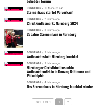
beliebter Termin
SONSTIGES
10 Monaten ago
Sternenhaus startet Vorverkauf
SONSTIGES
2 Jahren ago
Christkindlesmarkt Nürnberg 2024
SONSTIGES
3 Jahren ago
25 Jahre Sternenhaus in Nürnberg
SONSTIGES
3 Jahren ago
Weihnachtsstadt Nürnberg leuchtet
SONSTIGES
3 Jahren ago
Nürnberger Christkind besuchte
Weihnachtsmärkte in Denver, Baltimore und
Philadelphia
SONSTIGES
4 Jahren ago
Das Sternenhaus in Nürnberg leuchtet wieder
PAGE 1 OF 2
1
2