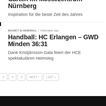
Nürnberg
Inspiration für die beste Zeit des Jahres
BASKET-& HANDBALL
5 Monaten ago
Handball: HC Erlangen – GWD
Minden 36:31
Dank Kristjánsson-Gala feiert der HCE
spektakulären Heimsieg
3
4
5
NEXT ›
LAST »