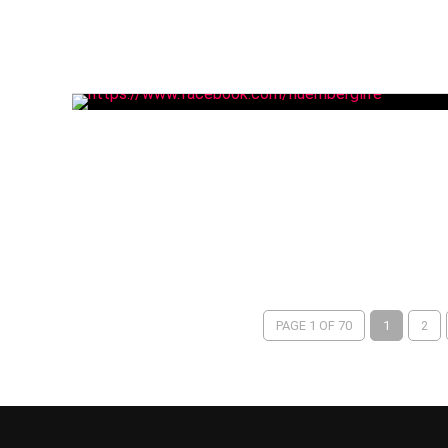
PAGE 1 OF 70
1
2