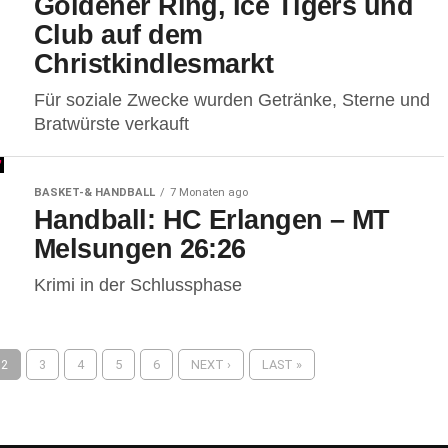
Goldener Ring, Ice Tigers und
Club auf dem
Christkindlesmarkt
Für soziale Zwecke wurden Getränke, Sterne und
Bratwürste verkauft
BASKET-& HANDBALL
7 Monaten ago
Handball: HC Erlangen – MT
Melsungen 26:26
Krimi in der Schlussphase
2
3
4
5
6
NEXT ›
LAST »