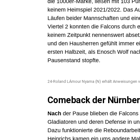
die 1000er-Marke, ließen mit 103 Pun
keinem Heimspiel 2021/2022. Das Auft
Läufen beider Mannschaften und ein
Viertel 2 konnten die Falcons durch e
keinem Zeitpunkt nennenswert absetz
und den Hausherren gefühlt immer ei
ersten Halbzeit, als Enosch Wolf n
Pausenstand stopfte.
24-Roland LÁmour Nyama (N) erhält Anweisungen v
Comeback der Nürnberg
Nach
der Pause blieben die Falcons 
Gladiatoren und deren Defense in u
Dazu funktionierte die Reboundarbe
Heinrichs kamen ein ums andere Mal 