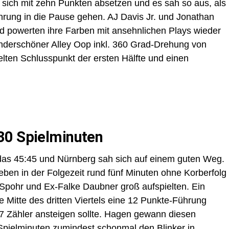
 sich mit zehn Punkten absetzen und es sah so aus, als
hrung in die Pause gehen. AJ Davis Jr. und Jonathan
d powerten ihre Farben mit ansehnlichen Plays wieder
wunderschöner Alley Oop inkl. 360 Grad-Drehung von
elten Schlusspunkt der ersten Hälfte und einen
30 Spielminuten
 das 45:45 und Nürnberg sah sich auf einem guten Weg.
ben in der Folgezeit rund fünf Minuten ohne Korberfolg
Spohr und Ex-Falke Daubner groß aufspielten. Ein
 Mitte des dritten Viertels eine 12 Punkte-Führung
 17 Zähler ansteigen sollte. Hagen gewann diesen
Spielminuten zumindest schonmal den Blinker in