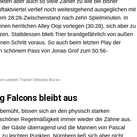
kten aber auch so viele Zähler zu wie bei bisher
aktviertel verlief noch weitestgehend ausgeglichen mit
em 28:28-Zwischenstand nach zehn Spielminuten. In
inen herrlichen Alley Oop vorlegen (30:28), sich aber zu
en. Stattdessen blieb Trier brandgefährlich von außen
nen Schritt voraus. So auch beim letzten Play der
ach schönem Pass von Jonas Grof zum 50:56-
on seinem Trainer Vytautas Buzas
 Falcons bleibt aus
bemüht, bissen sich an den physisch starken
nschöner Regelmäßigkeit immer wieder die Zähne aus.
it der Gäste überragend und die Mannen von Pascal
zu leichten Punkten. Nürnberg ließ sich aber nicht