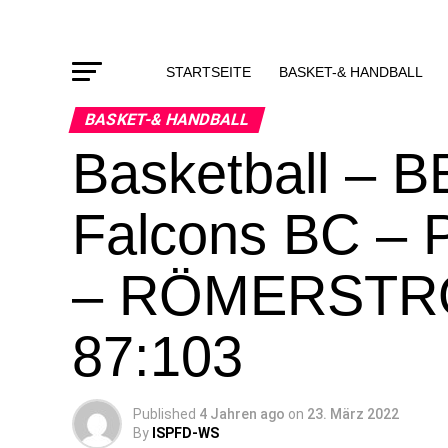
STARTSEITE
BASKET-& HANDBALL
BASKET-& HANDBALL
Basketball – B
Falcons BC – 
– RÖMERSTROM
87:103
Published
4 Jahren ago
on
23. März 2022
By
ISPFD-WS