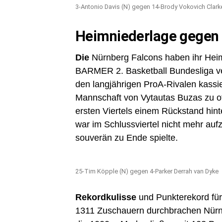
3-Antonio Davis (N) gegen 14-Brody Vokovich Clark
Heimniederlage gegen T
Die
Nürnberg Falcons haben ihr Hei
BARMER 2. Basketball Bundesliga ve
den langjährigen ProA-Rivalen kassie
Mannschaft von Vytautas Buzas zu oft 
ersten Viertels einem Rückstand hint
war im Schlussviertel nicht mehr au
souverän zu Ende spielte.
25-Tim Köpple (N) gegen 4-Parker Derrah van Dyke
Rekordkulisse
und Punkterekord für
1311 Zuschauern durchbrachen Nürnb