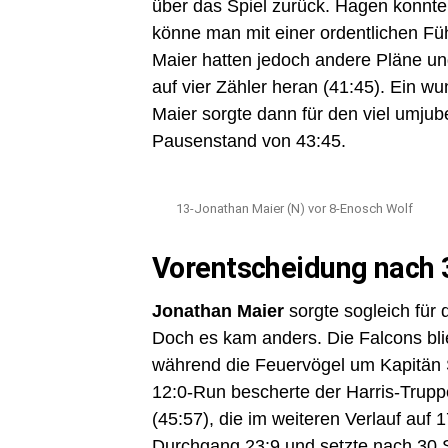
über das Spiel zurück. Hagen konnte
könne man mit einer ordentlichen Fü
Maier hatten jedoch andere Pläne un
auf vier Zähler heran (41:45). Ein 
Maier sorgte dann für den viel umjub
Pausenstand von 43:45.
13-Jonathan Maier (N) vor 8-Enosch Wolf
Vorentscheidung nach 
Jonathan Maier
sorgte sogleich für
Doch es kam anders. Die Falcons blie
während die Feuervögel um Kapitän 
12:0-Run bescherte der Harris-Truppe
(45:57), die im weiteren Verlauf auf
Durchgang 23:9 und setzte nach 30 