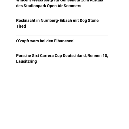
Wincent Weiss sorgt für Gänsehaut zum Auftakt
des Stadionpark Open Air Sommers
Rocknacht in Nürnberg-Eibach mit Dog Stone
Tired
O’zapft wars bei den Eibanesen!
Porsche Sixt Carrera Cup Deutschland, Rennen 10,
Lausitzring