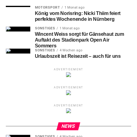
MOTORSPORT
1 Monat ago
König vom Norisring: Nicki Thiim feiert
perfektes Wochenende in Nürnberg
SONSTIGES
1 Monat ago
Wincent Weiss sorgt für Gänsehaut zum
Auftakt des Stadionpark Open Air
Sommers
SONSTIGES
4 Wochen ago
Urlaubszeit ist Reisezeit – auch für uns
ADVERTISEMENT
ADVERTISEMENT
21-Travion Jamar Hollowell gegen 21- Maxime Boursiquot (N)
ADVERTISEMENT
Sparkasse Nürnberg mit
großem Herz für den
NEWS
SONSTIGES
4 Wochen ago