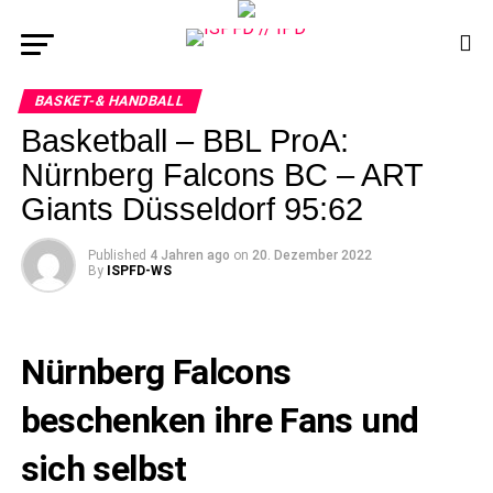
BASKET-& HANDBALL
Basketball – BBL ProA:
Nürnberg Falcons BC – ART
Giants Düsseldorf 95:62
Published
4 Jahren ago
on
20. Dezember 2022
By
ISPFD-WS
Nürnberg Falcons
beschenken ihre Fans und
sich selbst