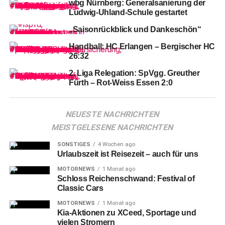
wbg Nürnberg: Generalsanierung der
Kreditinstituts Glühwein und Kinderpunsch aus.
Ludwig-Uhland-Schule gestartet
„Saisonrückblick und Dankeschön“
Handball: HC Erlangen – Bergischer HC
26:32
2. Liga Relegation: SpVgg. Greuther
Fürth – Rot-Weiss Essen 2:0
NEUESTE NACHRICHTEN
MEISTGELESENE NACHRICHTEN
SONSTIGES
4 Wochen ago
Urlaubszeit ist Reisezeit – auch für uns
Die
Falcons, die mit Thomas Wilder, Justinas
MOTORNEWS
1 Monat ago
Schloss Reichenschwand: Festival of
Ramanauskas, Maxime Boursiquot, Moritz Krimmer und
Classic Cars
Jonathan Maier starteten, schienen vom Auftritt des
MOTORNEWS
1 Monat ago
goldigen Ehrengastes beflügelt und gaben vom Tip-off an
Kia-Aktionen zu XCeed, Sportage und
den Takt vor. Viertel 1 ging mit 18:12 an die Gastgeber.
vielen Stromern