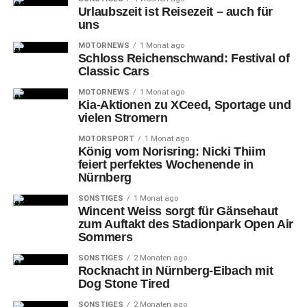
Nachwuchs-Basketball
Urlaubszeit ist Reisezeit – auch für
uns
Auch
im zweiten Viertel blieb Nürnberg dominant und
konnte so den Vorsprung vor 1028 Zuschauern zur Pause
MOTORNEWS
1 Monat ago
Schloss Reichenschwand: Festival of
auf 13 Zähler ausbauen (41:28).
Classic Cars
MOTORNEWS
1 Monat ago
Kia-Aktionen zu XCeed, Sportage und
vielen Stromern
MOTORSPORT
1 Monat ago
Hier
lüfteten die Falcons und die Sparkasse dann das
König vom Norisring: Nicki Thiim
Geheimnis, wie viel Geld durch den Glühweinverkauf
feiert perfektes Wochenende in
Nürnberg
zusammenkam. 400 Euro wurden gezählt und durch die
Verantwortlichen der Sparkasse Nürnberg auf 1.000 Euro
SONSTIGES
1 Monat ago
Wincent Weiss sorgt für Gänsehaut
aufgerundet.
zum Auftakt des Stadionpark Open Air
Sommers
SONSTIGES
2 Monaten ago
Rocknacht in Nürnberg-Eibach mit
Dog Stone Tired
SONSTIGES
2 Monaten ago