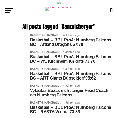
All posts tagged "Kanzelsberger"
BASKET-& HANDBALL
4 Jahren ago
Basketball – BBL ProA: Nürnberg Falcons
BC – Artland Dragans 67:78
BASKET-& HANDBALL
4 Jahren ago
Basketball – BBL ProA: Nürnberg Falcons
BC – VfL Kirchheim Knights 73:78
BASKET-& HANDBALL
4 Jahren ago
Basketball – BBL ProA: Nürnberg Falcons
BC – ART Giants Düsseldorf 95:62
BASKET-& HANDBALL
4 Jahren ago
Vytautas Buzas nicht länger Head Coach
der Nürnberg Falcons
BASKET-& HANDBALL
4 Jahren ago
Basketball – BBL ProA: Nürnberg Falcons
BC – RASTA Vechta 73:83