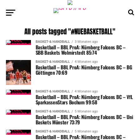
All posts tagged "#NUEBASKETBALL"
BASKET-& HANDBALL
3 Monaten ago
Basketball – BBL ProA: Nürnberg Falcons BC –
SBB Baskets Wolmirstedt 85:74
BASKET-& HANDBALL
4 Monaten ago
Basketball – BBL ProA: Nürnberg Falcons BC – BG
Göttingen 70:69
BASKET-& HANDBALL
4 Monaten ago
Basketball – BBL ProA: Nürnberg Falcons BC – VfL
SparkassenStars Bochum 99:58
BASKET-& HANDBALL
5 Monaten ago
Basketball – BBL ProA: Nürnberg Falcons BC – Uni
Baskets Münster 73:79
BASKET-& HANDBALL
5 Monaten ago
Basketball – BBL ProA: Nürnberg Falcons BC –