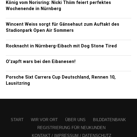
König vom Norisring: Nicki Thiim feiert perfektes
Wochenende in Nürnberg
Wincent Weiss sorgt für Gänsehaut zum Auftakt des
Stadionpark Open Air Sommers
Rocknacht in Nürnberg-Eibach mit Dog Stone Tired
O’zapft wars bei den Eibanesen!
Porsche Sixt Carrera Cup Deutschland, Rennen 10,
Lausitzring
START
WIR VOR ORT
ÜBER UNS
BILDDATENBANK
REGISTRIERUNG FÜR NEUKUNDEN
KONTAKT / IMPRESSUM / DATENSCHUTZ