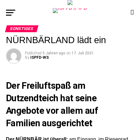
SONSTIGES
NÜRNBÄRLAND lädt ein
Published
5 Jahren ago
on
17. Juli 2021
By
ISPFD-WS
Der Freiluftspaß am
Dutzendteich hat seine
Angebote vor allem auf
Familien ausgerichtet
Der NÜRNBÄR ist überall:
am Eingang, im Riesenrad,