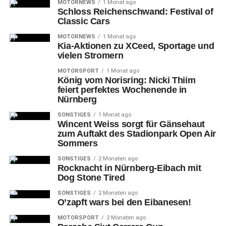
Magen sich umarmen. Die Wilde Maus, die große
MOTORNEWS
1 Monat ago
Schloss Reichenschwand: Festival of
Wasserrutsche, der wunderbare Veteranenclub (Kurt
Classic Cars
Graubergers historische Holzbahn mit Oldtimern vereint
MOTORNEWS
1 Monat ago
die Jüngsten mit ihren Großeltern) – „der Freiluftspaß am
Kia-Aktionen zu XCeed, Sportage und
Dutzendteich nimmt Fahrt auf“, sagt Lorenz Kalb und
vielen Stromern
strahlt genauso glücklich, wie die Kinder am
MOTORSPORT
1 Monat ago
Zuckerwattestand.
König vom Norisring: Nicki Thiim
feiert perfektes Wochenende in
Nürnberg
SONSTIGES
1 Monat ago
Wincent Weiss sorgt für Gänsehaut
zum Auftakt des Stadionpark Open Air
Sommers
SONSTIGES
2 Monaten ago
Rocknacht in Nürnberg-Eibach mit
Dog Stone Tired
SONSTIGES
2 Monaten ago
O’zapft wars bei den Eibanesen!
MOTORSPORT
2 Monaten ago