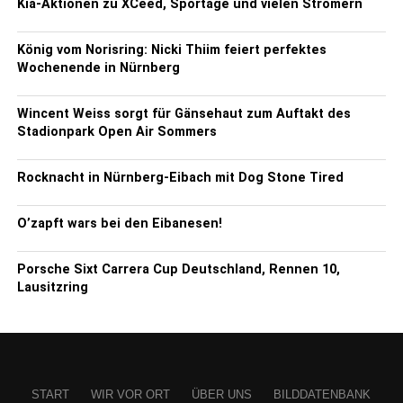
Kia-Aktionen zu XCeed, Sportage und vielen Stromern
König vom Norisring: Nicki Thiim feiert perfektes
Wochenende in Nürnberg
Wincent Weiss sorgt für Gänsehaut zum Auftakt des
Stadionpark Open Air Sommers
Rocknacht in Nürnberg-Eibach mit Dog Stone Tired
O’zapft wars bei den Eibanesen!
Porsche Sixt Carrera Cup Deutschland, Rennen 10,
Lausitzring
START
WIR VOR ORT
ÜBER UNS
BILDDATENBANK