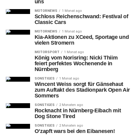
uns
MOTORNEWS
1 Monat ago
Schloss Reichenschwand: Festival of
Classic Cars
MOTORNEWS
1 Monat ago
Kia-Aktionen zu XCeed, Sportage und
Teresa Windschall ist das neue Nürnberger Christkind der Jahre
vielen Stromern
2021/22. Die 17-Jährige wurde von einer Jury für das zwei Jahre
währende Ehrenamt gewählt.
MOTORSPORT
1 Monat ago
König vom Norisring: Nicki Thiim
feiert perfektes Wochenende in
Zu
den Aufgaben des Christkinds gehören 2021 und
Nürnberg
2022 neben der Eröffnung des Markts einige Besuche
SONSTIGES
1 Monat ago
sozialer und karitativer Einrichtungen in der Stadt. Auf
Wincent Weiss sorgt für Gänsehaut
zum Auftakt des Stadionpark Open Air
dem Markt selbst wird es, wie traditionell üblich, in diesem
Sommers
Jahr nicht anzutreffen sein, um Menschenansammlungen
zu vermeiden.
SONSTIGES
2 Monaten ago
Rocknacht in Nürnberg-Eibach mit
Dog Stone Tired
Das
Nürnberger Christkind wird seit 1969 alle zwei Jahre
vom Amt für Kommunikation und Stadtmarketing
SONSTIGES
2 Monaten ago
O’zapft wars bei den Eibanesen!
Nürnberg nach dem gleichen Verfahren gesucht. Zur