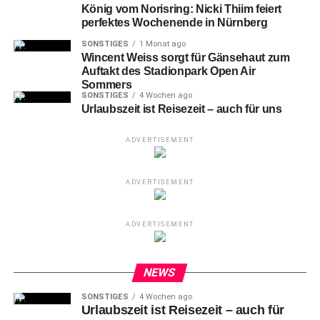
König vom Norisring: Nicki Thiim feiert
auf Teresa Windschall. Sie hat die Jury mit Offenheit,
perfektes Wochenende in Nürnberg
Spontaneität und Herzlichkeit besonders überzeugt.“
SONSTIGES
1 Monat ago
Wincent Weiss sorgt für Gänsehaut zum
Teresa Windschall
wird am Freitag, 26. November 2021,
Auftakt des Stadionpark Open Air
um 17.30 Uhr den Prolog sprechen, mit dem in jedem
Sommers
SONSTIGES
4 Wochen ago
Jahr der weltberühmte Nürnberger Christkindlesmarkt
Urlaubszeit ist Reisezeit – auch für uns
eröffnet wird. Die Eröffnung wird coronabedingt in diesem
Jahr nicht auf der Empore der Nürnberger Frauenkirche
ADVERTISEMENT
abgehalten, sondern findet nichtöffentlich statt. Die
Eröffnungsfeier wird jedoch live via Fernsehen und
Hörfunk übertragen.
ADVERTISEMENT
ADVERTISEMENT
NEWS
SONSTIGES
4 Wochen ago
Urlaubszeit ist Reisezeit – auch für