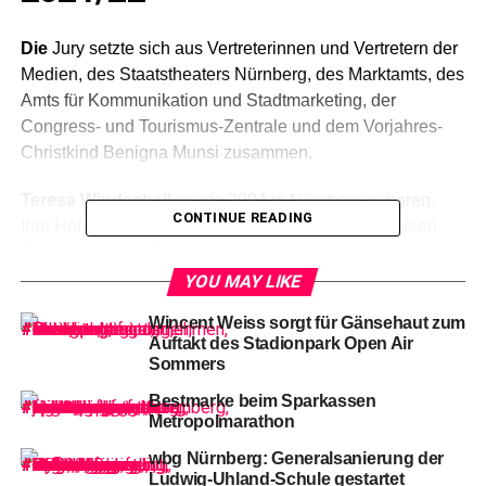
Die
Jury setzte sich aus Vertreterinnen und Vertretern der
Medien, des Staatstheaters Nürnberg, des Marktamts, des
Amts für Kommunikation und Stadtmarketing, der
Congress- und Tourismus-Zentrale und dem Vorjahres-
Christkind Benigna Munsi zusammen.
Teresa Windschall
wurde 2004 in Nürnberg geboren.
CONTINUE READING
Ihre Hobbys sind Musizieren, Sport, Kultur und Reisen.
Sie besucht das Gymnasium der Wilhelm-Löhe-Schule.
Ihr interkulturelles Engagement führte die vielseitig
YOU MAY LIKE
interessierte Schülerin unter anderem im April 2019 zu
Wincent Weiss sorgt für Gänsehaut zum
einem kirchlichen Austauschprogramm nach Brasilia. Im
Auftakt des Stadionpark Open Air
Oktober 2019 nahm sie an einem archäologischen
Sommers
Projekt in Istanbul teil, desweiteren besuchte sie Sprach-
Bestmarke beim Sparkassen
und Austauschprogramme in Ungarn, Südfrankreich und
Metropolmarathon
Spanien. Von 2018 bis 2020 arbeitete sie ehrenamtlich in
wbg Nürnberg: Generalsanierung der
der Kirchengemeinde St. Johannis in der Jugendarbeit
Ludwig-Uhland-Schule gestartet