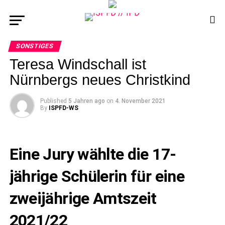
SONSTIGES
Teresa Windschall ist
Nürnbergs neues Christkind
Published
5 Jahren ago
on
4. November 2021
By
ISPFD-WS
Eine Jury wählte die 17-
jährige Schülerin für eine
zweijährige Amtszeit
2021/22