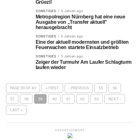
Grüezi!
SONSTIGES
5 Jahren ago
Metropolregion Nürnberg hat eine neue
Ausgabe von „Transfer aktuell“
herausgebracht
SONSTIGES
5 Jahren ago
Eine der aktuell modernsten und größten
Feuerwachen startete Einsatzbetrieb
SONSTIGES
5 Jahren ago
Zeiger der Turmuhr Am Laufer Schlagturm
laufen wieder
PAGE 59 OF 63
« FIRST
‹ PREVIOUS
55
56
57
58
59
60
61
62
63
NEXT ›
LAST »
ADVERTISEMENT