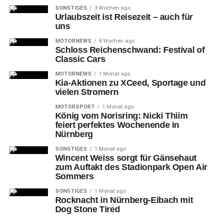
SONSTIGES
3 Wochen ago
Urlaubszeit ist Reisezeit – auch für
uns
MOTORNEWS
4 Wochen ago
Schloss Reichenschwand: Festival of
Classic Cars
MOTORNEWS
1 Monat ago
Kia-Aktionen zu XCeed, Sportage und
vielen Stromern
MOTORSPORT
1 Monat ago
König vom Norisring: Nicki Thiim
feiert perfektes Wochenende in
Nürnberg
SONSTIGES
1 Monat ago
Kostenlose Fortbildungen für
Wincent Weiss sorgt für Gänsehaut
zum Auftakt des Stadionpark Open Air
Vereine, Schulen, KiTas starten
Sommers
SONSTIGES
1 Monat ago
Mithelfer
und wichtige Partner im Bewegungsnetzwerk,
Rocknacht in Nürnberg-Eibach mit
Dog Stone Tired
das auch vom SportService der Stadt Nürnberg und