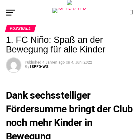
FUSSBALL
1. FC Niño: Spaß an der
Bewegung für alle Kinder
Published
4 Jahren ago
on
4. Juni 2022
By
ISPFD-WS
Dank sechsstelliger
Fördersumme bringt der Club
noch mehr Kinder in
Bewegung