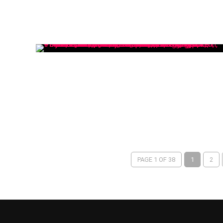
PAGE 1 OF 38
1
2