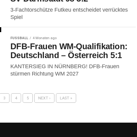
3-Fachtorschütze Futkeu entscheidet verrücktes
Spiel
FUSSBALL
4 Monaten ago
DFB-Frauen WM-Qualifikation:
Deutschland – Österreich 5:1
KANTERSIEG IN NÜRNBERG! DFB-Frauen
stürmen Richtung WM 2027
3
4
5
NEXT ›
LAST »