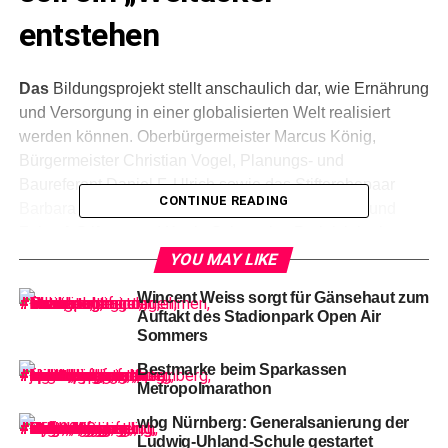
entstehen
Das
Bildungsprojekt stellt anschaulich dar, wie Ernährung
und Versorgung in einer globalisierten Welt realisiert
werden können. Oberbürgermeister Marcus König,
Bürgermeister Christian Vogel, Planungs- und
Baureferent Daniel F. Ulrich sowie das Stifterehepaar
CONTINUE READING
Barbara und Manfred Schmitz von der Innovation und
Zukunft Stiftung und Katrin Schwanke, Projektleiterin
SDGs go local (Bluepingu e.V.), haben den favorisierten
YOU MAY LIKE
Standort am Westpark vorgestellt.
Wincent Weiss sorgt für Gänsehaut zum
Auftakt des Stadionpark Open Air
In
verschiedenen Städten in Deutschland wie weltweit
Sommers
gibt es bereits „Weltäcker“. Die Stiftung Innovation und
Bestmarke beim Sparkassen
Zukunft Nürnberg möchte nun gemeinsam mit SDGs go
Metropolmarathon
local (Bluepingu e.V.) dieses Bildungsprojekt in Nürnberg
aufbauen und betreiben. Die Stadt Nürnberg wird eine
wbg Nürnberg: Generalsanierung der
Ludwig-Uhland-Schule gestartet
geeignete, 2 500 Quadratmeter große Fläche am