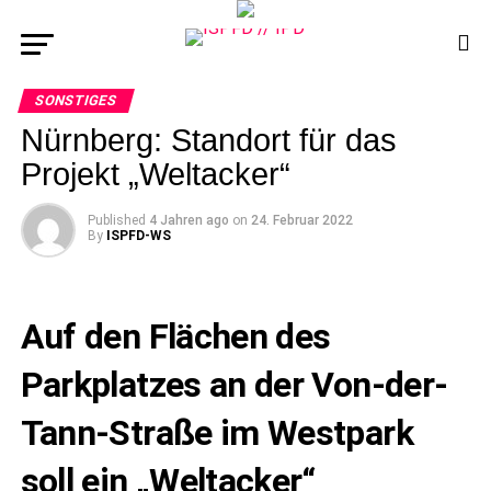
SONSTIGES
Nürnberg: Standort für das
Projekt „Weltacker“
Published
4 Jahren ago
on
24. Februar 2022
By
ISPFD-WS
Auf den Flächen des
Parkplatzes an der Von-der-
Tann-Straße im Westpark
soll ein „Weltacker“