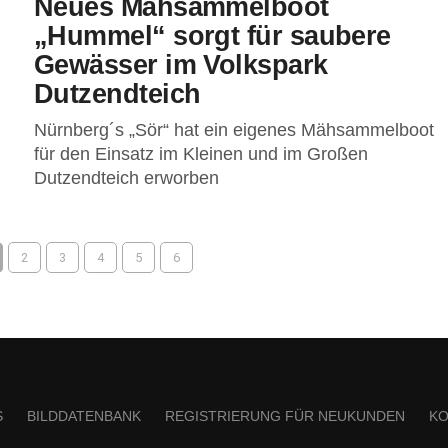
Neues Mähsammelboot
„Hummel“ sorgt für saubere
Gewässer im Volkspark
Dutzendteich
Nürnberg´s „Sör“ hat ein eigenes Mähsammelboot
für den Einsatz im Kleinen und im Großen
Dutzendteich erworben
2
3
4
5
6
S
BILDDATENBANK
REGISTRIERUNG FÜR NEUKUNDEN
KO