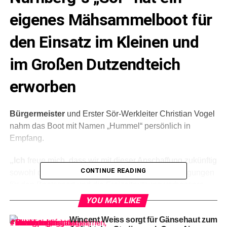
eigenes Mähsammelboot für
den Einsatz im Kleinen und
im Großen Dutzendteich
erworben
Bürgermeister
und Erster Sör-Werkleiter Christian Vogel
nahm das Boot mit Namen „Hummel“ persönlich in
Empfang.
„Ich
freue mich, dass wir mit dieser Anschaffung zukünftig
CONTINUE READING
sowohl die Gewässerökologie als auch die Bedingungen
für den Bootssport und die Freizeitnutzung verbessern
werden. Nicht nur die störenden Pflanzen kann das
YOU MAY LIKE
Mähsammelboot entfernen, sondern auch Müll und
Wincent Weiss sorgt für Gänsehaut zum
Treibgut“, so Bürgermeister Vogel.