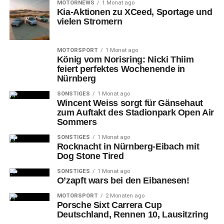
MOTORNEWS
1 Monat ago
Kia-Aktionen zu XCeed, Sportage und
Text: Stadt Nürnberg / tom
vielen Stromern
Titelfoto: Mähsammelboot „Hummel“ bei der Arbeit auf
dem Großen Dutzendteich
MOTORSPORT
1 Monat ago
Fotos: Kathrin Lehnerer / Stadt Nürnberg
König vom Norisring: Nicki Thiim
feiert perfektes Wochenende in
Nürnberg
teilen
teilen
teilen
SONSTIGES
1 Monat ago
Wincent Weiss sorgt für Gänsehaut
zum Auftakt des Stadionpark Open Air
Sommers
RELATED TOPICS:
AMT FÜR KULTUR UND FREIZEIT
CHRISTIAN VOGEL
DUTZENDTEICH
MÄHSAMMELBOOT
SONSTIGES
1 Monat ago
NUREMBERG
NÜRNBERG
Rocknacht in Nürnberg-Eibach mit
SERVICEBETRIEB ÖFFENTLICHER RAUM
SÖR
Dog Stone Tired
STADT NÜRNBERG
UMWELTREFERAT
WBG-NÜRNBERG
SONSTIGES
1 Monat ago
UP NEXT
O’zapft wars bei den Eibanesen!
Preordering im Max-Morlock-Stadion gestartet:
MOTORSPORT
2 Monaten ago
Bratwurst-Weggla aus der S-Bahn vorbestellen
Porsche Sixt Carrera Cup
Deutschland, Rennen 10, Lausitzring
DON'T MISS