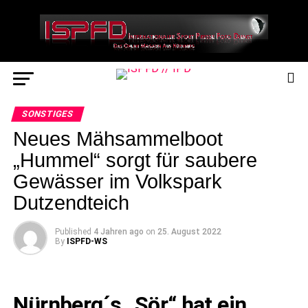
SONSTIGES
Neues Mähsammelboot
„Hummel“ sorgt für saubere
Gewässer im Volkspark
Dutzendteich
Published
4 Jahren ago
on
25. August 2022
By
ISPFD-WS
Nürnberg´s „Sör“ hat ein