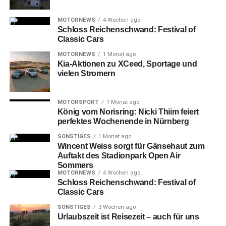
schwere und zehn Meter lange Boot wird von einem
modernen Dieselmotor angetrieben. Die heimischen Tiere
MOTORNEWS
4 Wochen ago
Schloss Reichenschwand: Festival of
im Volkspark Dutzendteich sind Geräuschkulissen durch
Classic Cars
Großveranstaltungen wie beispielsweise Rock im Park
oder das Norisring-Rennen gewohnt. Der Motorenlärm
MOTORNEWS
1 Monat ago
Kia-Aktionen zu XCeed, Sportage und
stellt damit einen vertretbaren temporären Eingriff zum
vielen Stromern
Wohle der Natur dar. Für die Hydraulik wird biologisch
abbaubares Öl verwendet.
MOTORSPORT
1 Monat ago
König vom Norisring: Nicki Thiim feiert
perfektes Wochenende in Nürnberg
SONSTIGES
1 Monat ago
Wincent Weiss sorgt für Gänsehaut zum
Auftakt des Stadionpark Open Air
Sommers
MOTORNEWS
4 Wochen ago
Schloss Reichenschwand: Festival of
Classic Cars
SONSTIGES
3 Wochen ago
Urlaubszeit ist Reisezeit – auch für uns