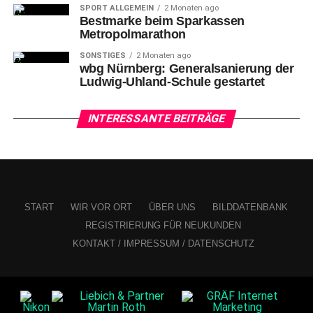
Neu im Tiergarten: Wasserbüffel ziehen in frisch
SPORT ALLGEMEIN
2 Monaten ago
angelegtes Gehege
Bestmarke beim Sparkassen
Metropolmarathon
SONSTIGES
2 Monaten ago
wbg Nürnberg: Generalsanierung der
Ludwig-Uhland-Schule gestartet
INTERESSANTE BEITRÄGE
START
WIR VOR ORT
ÜBER UNS
BILDDATENBANK
REGISTRIERUNG FÜR NEUKUNDEN
KONTAKT / IMPRESSUM / DATENSCHUTZ