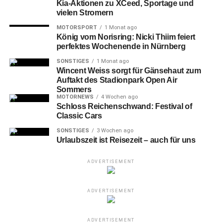
Kia-Aktionen zu XCeed, Sportage und
vielen Stromern
MOTORSPORT
1 Monat ago
König vom Norisring: Nicki Thiim feiert
perfektes Wochenende in Nürnberg
SONSTIGES
1 Monat ago
Wincent Weiss sorgt für Gänsehaut zum
Auftakt des Stadionpark Open Air
Sommers
MOTORNEWS
4 Wochen ago
Schloss Reichenschwand: Festival of
Bochums #5 Dominic Jevon Green (rechts) und Nürnbergs #3 A.J.
Classic Cars
Davis Jr. (links).
SONSTIGES
3 Wochen ago
Urlaubszeit ist Reisezeit – auch für uns
Nürnberg
zeigte eine offensiv sehr variable und
zielstrebige Vorstellung, ließ aber in der Verteidigung den
ADVERTISEMENT
Gästen aus dem Ruhrpott immer wieder zu viele
Freiheiten, wie kurz vor der Viertelpause, als Tony Hicks
„Coast to Coast“ ging und den 30:21-Zwischenstand
ADVERTISEMENT
markierte. Im zweiten Viertel lief es defensiv besser und
mit Josh Price und Tim Köpple schalteten sich jetzt
ADVERTISEMENT