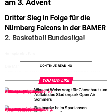
am 3. Advent
Dritter Sieg in Folge für die
Nürnberg Falcons in der BAMER
2. Basketball Bundesliga!
Heimspiel ohne Fans
CONTINUE READING
Die
Mannschaft von Head Coach Vytatuas Buzas
bezwang vor leeren Rängen in der Kia Metropol Arena
die VfL SparkassenStars aus Bochum mit 105:93 (55:40).
YOU MAY LIKE
Es war der vierte Heimsieg für die Mittelfranken in dieser
Wincent Weiss sorgt für Gänsehaut zum
Saison und einer, der ihnen nach 13 Spieltagen
Auftakt des Stadionpark Open Air
Tabellenplatz 7 in der ProA bescherte. In der kommenden
Sommers
Woche geht es nach Paderborn.
Bestmarke beim Sparkassen