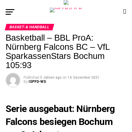
BASKET-& HANDBALL
Basketball – BBL ProA:
Nürnberg Falcons BC – VfL
SparkassenStars Bochum
105:93
Published
5 Jahren ago
on
14. Dezember 2021
By
ISPFD-WS
Serie ausgebaut: Nürnberg
Falcons besiegen Bochum