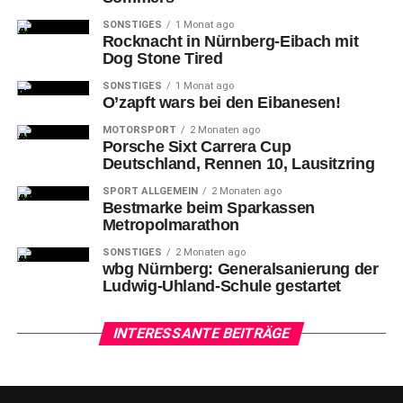
SONSTIGES
1 Monat ago
Rocknacht in Nürnberg-Eibach mit
Dog Stone Tired
SONSTIGES
1 Monat ago
O’zapft wars bei den Eibanesen!
MOTORSPORT
2 Monaten ago
Porsche Sixt Carrera Cup
Deutschland, Rennen 10, Lausitzring
SPORT ALLGEMEIN
2 Monaten ago
Bestmarke beim Sparkassen
Metropolmarathon
Bochums #4 Niklas Geske (rechts) verliert den Ball gegen Nürnbergs
#24 Roland L’Amour Nyama (links).
SONSTIGES
2 Monaten ago
wbg Nürnberg: Generalsanierung der
Ludwig-Uhland-Schule gestartet
Den
Schlussabschnitt eröffneten die Mannen von Felix
Banobre mit sechs Punkten in Serie (77:69), bevor bei
Nürnberg einmal mehr AJ Davis Jr. übernahm. Der Sohn
INTERESSANTE BEITRÄGE
von NBA-Legende Antonio Davis zeigte ein ums andere
Mal sein umfangreiches Offensiv-Repertoire. Als dann
auch noch die zwei Distanzschützen Sebastian Schröder