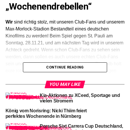
„Wochenendrebellen“
Wir
sind richtig stolz, mit unseren Club-Fans und unserem
Max-Morlock-Stadion Bestandteil eines deutschen
Kinofilms zu werden! Beim Spiel gegen St. Pauli am
Sonntag, 28.11.21, und am nächsten Tag wird in unserem
Achteck gedreht. Wenn schon Club-Fans zu sehen sein
werden, dann sollen es auch unsere echten Club-Fans
sein und keine angeworbenen Komparsen. Deshalb holt
CONTINUE READING
eure rot-schwarzen Kutten raus, seid an beiden Tagen
dabei und sichert euch 100,- Euro Gage je Drehtag. Hier
YOU MAY LIKE
findet ihr alle wichtigen Informationen:
Kia-Aktionen zu XCeed, Sportage und
Der Film
vielen Stromern
WOCHENENDREBELLEN:
König vom Norisring: Nicki Thiim feiert
perfektes Wochenende in Nürnberg
In
WOCHENENDREBELLEN, basierend auf einer
Porsche Sixt Carrera Cup Deutschland,