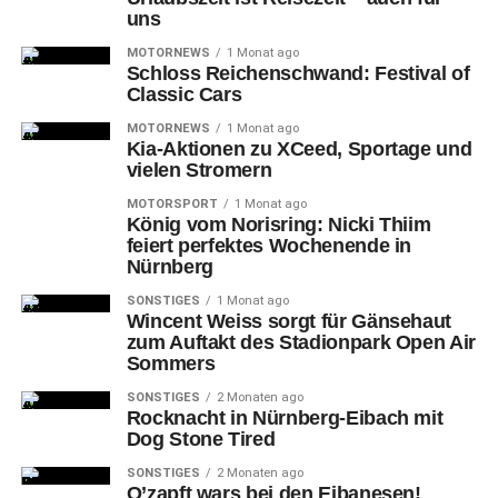
Der
größte Unterschied ist, dass sich die Darsteller unter
uns
euch mischen werden und die Kameras dabei begleiten
MOTORNEWS
1 Monat ago
und filmen. Ihr seid Teil ihrer Reise. Ihr begleitet sie auf
Schloss Reichenschwand: Festival of
dem Weg ins Stadion und seid um sie herum auf der
Classic Cars
Tribüne verteilt.
MOTORNEWS
1 Monat ago
Kia-Aktionen zu XCeed, Sportage und
Zum Ablauf:
vielen Stromern
MOTORSPORT
1 Monat ago
Ihr
werdet bereits einige Zeit vor Spielbeginn am Max-
König vom Norisring: Nicki Thiim
feiert perfektes Wochenende in
Morlock-Stadion ankommen. Da werden noch einige
Nürnberg
Proben mit den Darstellern und Doubles gemacht, damit
die technischen Abläufe während des Spiels sitzen. Bei
SONSTIGES
1 Monat ago
Wincent Weiss sorgt für Gänsehaut
diesen Proben seid ihr bereits im Einsatz. Auch der Gang
zum Auftakt des Stadionpark Open Air
ins Max-Morlock-Stadion wird mit euch und den
Sommers
Darstellern gefilmt.
SONSTIGES
2 Monaten ago
Rocknacht in Nürnberg-Eibach mit
Am
Montag stehen noch einige Nachdrehs mit Dialogen
Dog Stone Tired
auf dem Plan. Hier werden einzelne Momente
SONSTIGES
2 Monaten ago
nachgestellt, vereinzelt stumm, um die Dialoge gut
O’zapft wars bei den Eibanesen!