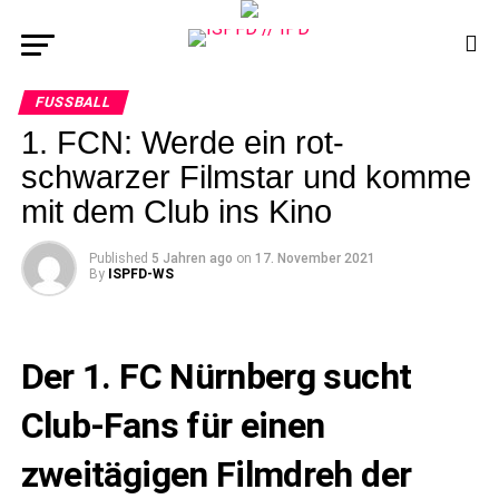
FUSSBALL
1. FCN: Werde ein rot-
schwarzer Filmstar und komme
mit dem Club ins Kino
Published
5 Jahren ago
on
17. November 2021
By
ISPFD-WS
Der 1. FC Nürnberg sucht
Club-Fans für einen
zweitägigen Filmdreh der