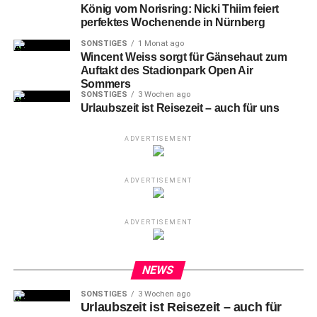
König vom Norisring: Nicki Thiim feiert
perfektes Wochenende in Nürnberg
SONSTIGES
1 Monat ago
Wincent Weiss sorgt für Gänsehaut zum
Auftakt des Stadionpark Open Air
Sommers
SONSTIGES
3 Wochen ago
Urlaubszeit ist Reisezeit – auch für uns
ADVERTISEMENT
ADVERTISEMENT
ADVERTISEMENT
NEWS
SONSTIGES
3 Wochen ago
Es
stehen insgesamt vier buchbare Picknick-Zeiträume
Urlaubszeit ist Reisezeit – auch für
zur Auswahl: Am Samstag, 14. August, läuft von 14 bis 17