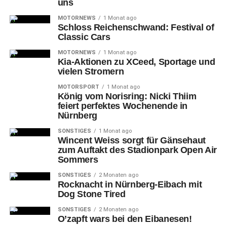
uns
Uhr das Starter-Picknick und von 17.30 bis 20.30 Uhr das
MOTORNEWS
1 Monat ago
Abend-Picknick. Am Sonntag, 15. August, gibt es von 11
Schloss Reichenschwand: Festival of
bis 14 Uhr das Mittags-Picknick und von 14.30 bis 17.30
Classic Cars
Uhr das Last-Order-Picknick. Die Teilnahme ist kostenlos.
MOTORNEWS
1 Monat ago
Zwingend erforderlich ist jedoch eine verbindliche
Kia-Aktionen zu XCeed, Sportage und
vielen Stromern
Voranmeldung bis 11. August 2021 beim Amt für
Internationale Beziehungen per E-Mail an
MOTORSPORT
1 Monat ago
König vom Norisring: Nicki Thiim
ib@stadt.nuernberg.de oder auf dem Postweg an Hans-
feiert perfektes Wochenende in
Sachs-Platz 2, 90403 Nürnberg.
Nürnberg
Angegeben
werden müssen dabei Vorname, Nachname,
SONSTIGES
1 Monat ago
Wincent Weiss sorgt für Gänsehaut
E-Mail-Adresse, Telefonnummer, Personenzahl und der
zum Auftakt des Stadionpark Open Air
gewünschte Picknick-Zeitraum. Es ist ratsam, bei der
Sommers
Anmeldung auch gleich einen oder mehrere Teller mit
SONSTIGES
2 Monaten ago
griechischen Vorspeisen für 8 Euro pro Teller
Rocknacht in Nürnberg-Eibach mit
vorzubestellen. Vor Ort gelten die aktuellen Corona-
Dog Stone Tired
Bestimmungen wie das Tragen einer FFP2-Maske und
SONSTIGES
2 Monaten ago
die Einhaltung des Mindestabstands von 1,5 Metern. Bei
O’zapft wars bei den Eibanesen!