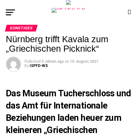
SONSTIGES
Nürnberg trifft Kavala zum
„Griechischen Picknick“
Published
5 Jahren ago
on
10. August 2021
By
ISPFD-WS
Das Museum Tucherschloss und
das Amt für Internationale
Beziehungen laden heuer zum
kleineren „Griechischen