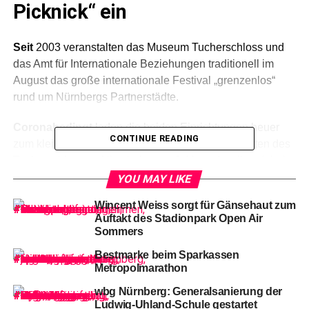
Picknick“ ein
Seit
2003 veranstalten das Museum Tucherschloss und
das Amt für Internationale Beziehungen traditionell im
August das große internationale Festival „grenzenlos“
rund um Nürnbergs Partnerstädte.
Coronabedingt
laden die beiden Einrichtungen heuer
CONTINUE READING
zum kleineren „Griechischen Picknick“ in den Garten des
Tucherschlosses, Hirschelgasse 9-11, und stellen dabei
am Samstag und Sonntag, 14. und 15. August 2021,
YOU MAY LIKE
Nürnbergs nordgriechische Partnerstadt Kavala in den
Wincent Weiss sorgt für Gänsehaut zum
Fokus.
Auftakt des Stadionpark Open Air
Sommers
Gegründet
wurde die heute etwa 71 000 Einwohner
Bestmarke beim Sparkassen
Metropolmarathon
zählende Handels- und Hafenstadt am Golf von Thassos
bereits im 7. Jahrhundert v. Chr.
wbg Nürnberg: Generalsanierung der
Ludwig-Uhland-Schule gestartet