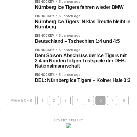
EISHOCKEY
5 Jahren ago
Nürnberg Ice Tigers fahren wieder BMW
EISHOCKEY
5 Jahren ago
Nürnberg Ice Tigers: Niklas Treutle bleibt in
Nürnberg
EISHOCKEY
5 Jahren ago
Deutschland – Tschechien 1:4 und 4:5
EISHOCKEY
5 Jahren ago
Dem Saison-Abschluss der Ice Tigers mit
2:4 im Norden folgen Testspiele der DEB-
Nationalmannschaft
EISHOCKEY
5 Jahren ago
DEL: Nürnberg Ice Tigers – Kölner Haie 3:2
PAGE 6 OF 8
1
2
3
4
5
6
7
8
ADVERTISEMENT