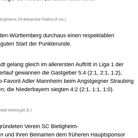
ietigheims 29-Alexander Preibisch (re.).
aden-Württemberg durchaus einen respektablen
 guten Start der Punkterunde.
 gelang gleich im allerersten Auftritt in Liga 1 der
erlauf gewannen die Gastgeber 5:4 (2:1, 2:1, 1:2),
p-Favorit Adler Mannheim beim Angstgegner Straubing
; die NIederbayern siegten 4:2 (2:1, 1:1, 1:0).
att McKnight (li.).
gründeten Verein SC Bietigheim-
en und ihren Beinamen dem früheren Hauptsponsor