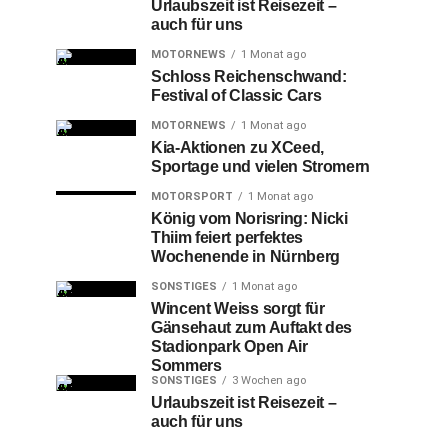
Urlaubszeit ist Reisezeit –
auch für uns
MOTORNEWS
1 Monat ago
Schloss Reichenschwand:
Festival of Classic Cars
MOTORNEWS
1 Monat ago
Kia-Aktionen zu XCeed,
Sportage und vielen Stromern
MOTORSPORT
1 Monat ago
König vom Norisring: Nicki
Thiim feiert perfektes
Wochenende in Nürnberg
SONSTIGES
1 Monat ago
Wincent Weiss sorgt für
Gänsehaut zum Auftakt des
Stadionpark Open Air
Sommers
SONSTIGES
3 Wochen ago
Urlaubszeit ist Reisezeit –
auch für uns