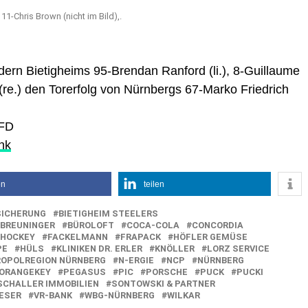
1-Chris Brown (nicht im Bild),.
indern Bietigheims 95-Brendan Ranford (li.), 8-Guillaume
o (re.) den Torerfolg von Nürnbergs 67-Marko Friedrich
PFD
nk
en
teilen
SICHERUNG
BIETIGHEIM STEELERS
BREUNINGER
BÜROLOFT
COCA-COLA
CONCORDIA
SHOCKEY
FACKELMANN
FRAPACK
HÖFLER GEMÜSE
PE
HÜLS
KLINIKEN DR. ERLER
KNÖLLER
LORZ SERVICE
OPOLREGION NÜRNBERG
N-ERGIE
NCP
NÜRNBERG
ORANGEKEY
PEGASUS
PIC
PORSCHE
PUCK
PUCKI
SCHALLER IMMOBILIEN
SONTOWSKI & PARTNER
ESER
VR-BANK
WBG-NÜRNBERG
WILKAR