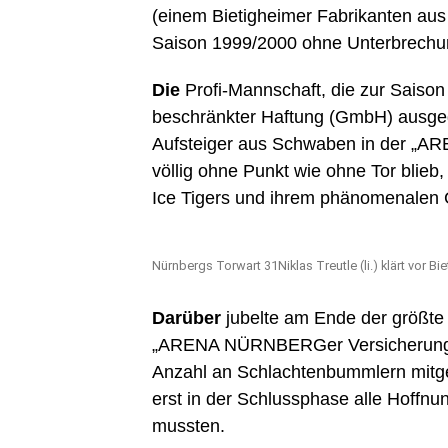
(einem Bietigheimer Fabrikanten aus 
Saison 1999/2000 ohne Unterbrechun
Die
Profi-Mannschaft, die zur Saison
beschränkter Haftung (GmbH) ausgegl
Aufsteiger aus Schwaben in der „
völlig ohne Punkt wie ohne Tor blie
Ice Tigers und ihrem phänomenalen G
Nürnbergs Torwart 31Niklas Treutle (li.) klärt vor Bi
Darüber
jubelte am Ende der größte 
„ARENA NÜRNBERGer Versicherung“ – 
Anzahl an Schlachtenbummlern mitgeb
erst in der Schlussphase alle Hoffn
mussten.