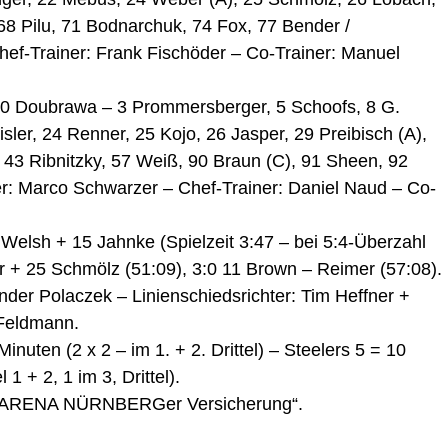
 68 Pilu, 71 Bodnarchuk, 74 Fox, 77 Bender /
hef-Trainer: Frank Fischöder – Co-Trainer: Manuel
 50 Doubrawa – 3 Prommersberger, 5 Schoofs, 8 G.
sler, 24 Renner, 25 Kojo, 26 Jasper, 29 Preibisch (A),
 43 Ribnitzky, 57 Weiß, 90 Braun (C), 91 Sheen, 92
er: Marco Schwarzer – Chef-Trainer: Daniel Naud – Co-
Welsh + 15 Jahnke (Spielzeit 3:47 – bei 5:4-Überzahl
r + 25 Schmölz (51:09), 3:0 11 Brown – Reimer (57:08).
der Polaczek – Linienschiedsrichter: Tim Heffner +
 Feldmann.
inuten (2 x 2 – im 1. + 2. Drittel) – Steelers 5 = 10
 1 + 2, 1 im 3, Drittel).
r „ARENA NÜRNBERGer Versicherung“.