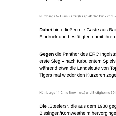
Nürnbergs 6-Julius Karrer (li.) spielt den Puck vor B
Dabei
hinterließen die Gäste aus B
Eindruck und bestätigten damit ihren
Gegen
die Panther des ERC Ingolstadt
erste Sieg – nach turbulentem Spielv
während etwa die Landsleute von To
Tigers mal wieder den Kürzeren zogen
Nürnbergs 11-Chris Brown (re.) und Bietigheims 39-M
Die
„Steelers“, die aus dem 1988 ge
Bissingen/Kornwestheim hervorging