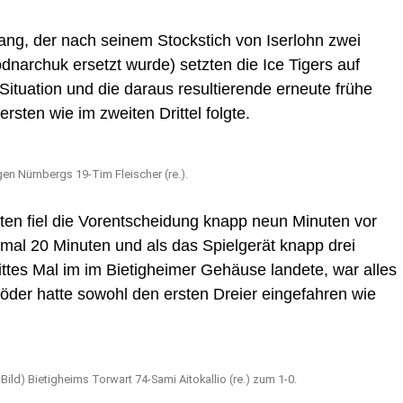
gang, der nach seinem Stockstich von Iserlohn zwei
narchuk ersetzt wurde) setzten die Ice Tigers auf
Situation und die daraus resultierende erneute frühe
ersten wie im zweiten Drittel folgte.
egen Nürnbergs 19-Tim Fleischer (re.).
ten fiel die Vorentscheidung knapp neun Minuten vor
imal 20 Minuten und als das Spielgerät knapp drei
ittes Mal im im Bietigheimer Gehäuse landete, war alles
öder hatte sowohl den ersten Dreier eingefahren wie
ild) Bietigheims Torwart 74-Sami Aitokallio (re.) zum 1-0.