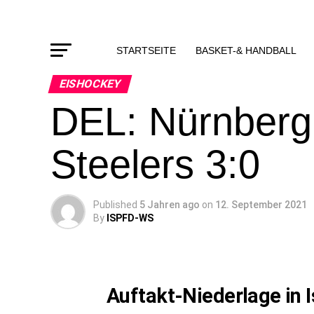
STARTSEITE
BASKET-& HANDBALL
EISHOCKEY
DEL: Nürnberg 
Steelers 3:0
Published
5 Jahren ago
on
12. September 2021
By
ISPFD-WS
Auftakt-Niederlage in I