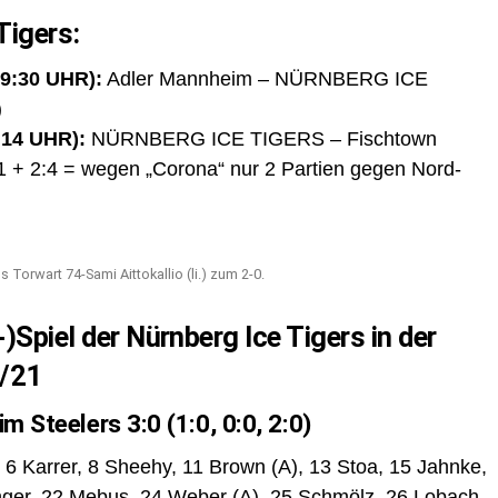
 Tigers:
9:30 UHR):
Adler Mannheim – NÜRNBERG ICE
)
14 UHR):
NÜRNBERG ICE TIGERS – Fischtown
1 + 2:4 = wegen „Corona“ nur 2 Partien gegen Nord-
Torwart 74-Sami Aittokallio (li.) zum 2-0.
-)Spiel der Nürnberg Ice Tigers in der
/21
m Steelers 3:0 (1:0, 0:0, 2:0)
 6 Karrer, 8 Sheehy, 11 Brown (A), 13 Stoa, 15 Jahnke,
linger, 22 Mebus, 24 Weber (A), 25 Schmölz, 26 Lobach,