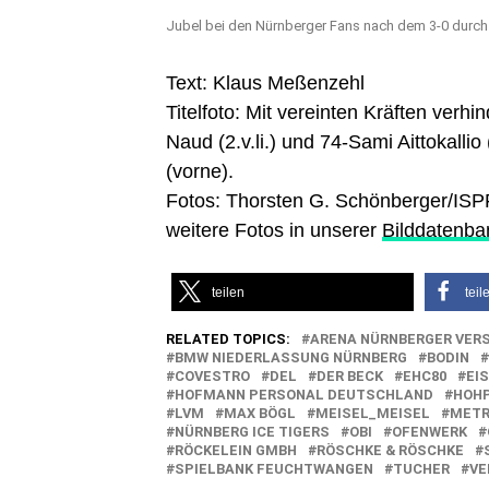
Jubel bei den Nürnberger Fans nach dem 3-0 durch 1
Text: Klaus Meßenzehl
Titelfoto: Mit vereinten Kräften verh
Naud (2.v.li.) und 74-Sami Aittokalli
(vorne).
Fotos: Thorsten G. Schönberger/IS
weitere Fotos in unserer
Bilddatenba
teilen
teil
RELATED TOPICS:
ARENA NÜRNBERGER VER
BMW NIEDERLASSUNG NÜRNBERG
BODIN
COVESTRO
DEL
DER BECK
EHC80
EI
HOFMANN PERSONAL DEUTSCHLAND
HOH
LVM
MAX BÖGL
MEISEL_MEISEL
METR
NÜRNBERG ICE TIGERS
OBI
OFENWERK
RÖCKELEIN GMBH
RÖSCHKE & RÖSCHKE
SPIELBANK FEUCHTWANGEN
TUCHER
VE