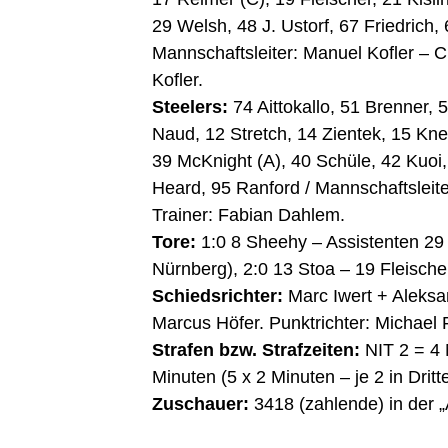
29 Welsh, 48 J. Ustorf, 67 Friedrich,
Mannschaftsleiter: Manuel Kofler – C
Kofler.
Steelers:
74 Aittokallo, 51 Brenner,
Naud, 12 Stretch, 14 Zientek, 15 Knei
39 McKnight (A), 40 Schüle, 42 Kuoi,
Heard, 95 Ranford / Mannschaftsleit
Trainer: Fabian Dahlem.
Tore:
1:0 8 Sheehy – Assistenten 29 
Nürnberg), 2:0 13 Stoa – 19 Fleische
Schiedsrichter:
Marc Iwert + Aleksan
Marcus Höfer. Punktrichter: Michael
Strafen bzw. Strafzeiten:
NIT 2 = 4 M
Minuten (5 x 2 Minuten – je 2 in Drittel
Zuschauer:
3418 (zahlende) in de