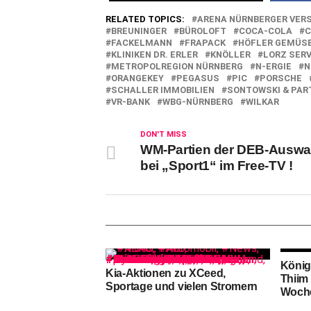
RELATED TOPICS:
ARENA NÜRNBERGER VER
BREUNINGER
BÜROLOFT
COCA-COLA
C
FACKELMANN
FRAPACK
HÖFLER GEMÜS
KLINIKEN DR. ERLER
KNÖLLER
LORZ SERV
METROPOLREGION NÜRNBERG
N-ERGIE
N
ORANGEKEY
PEGASUS
PIC
PORSCHE
SCHALLER IMMOBILIEN
SONTOWSKI & PAR
VR-BANK
WBG-NÜRNBERG
WILKAR
DON'T MISS
WM-Partien der DEB-Auswah
bei „Sport1“ im Free-TV !
König
Kia-Aktionen zu XCeed,
Thiim 
Sportage und vielen Stromern
Woche