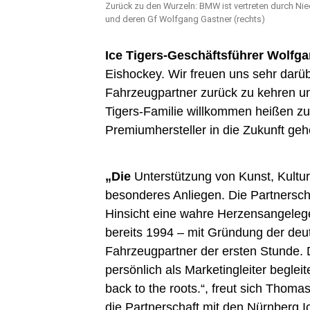
Zurück zu den Wurzeln: BMW ist vertreten durch Ni
und deren Gf Wolfgang Gastner (rechts)
Ice Tigers-Geschäftsführer Wolfg
Eishockey. Wir freuen uns sehr darü
Fahrzeugpartner zurück zu kehren u
Tigers-Familie willkommen heißen zu
Premiumhersteller in die Zukunft gehe
„Die
Unterstützung von Kunst, Kultur 
besonderes Anliegen. Die Partnerschaf
Hinsicht eine wahre Herzensangeleg
bereits 1994 – mit Gründung der deut
Fahrzeugpartner der ersten Stunde. 
persönlich als Marketingleiter begle
back to the roots.“, freut sich Thom
die Partnerschaft mit den Nürnberg Ic