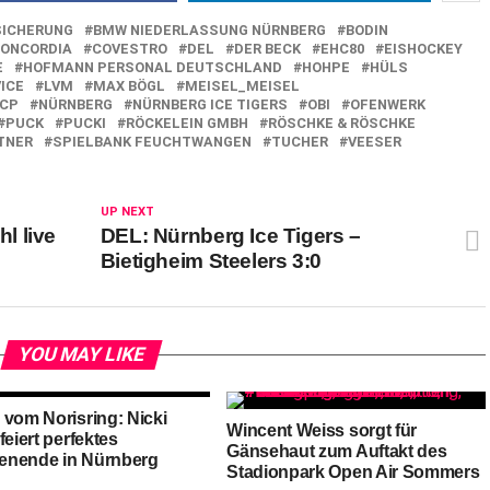
SICHERUNG
BMW NIEDERLASSUNG NÜRNBERG
BODIN
ONCORDIA
COVESTRO
DEL
DER BECK
EHC80
EISHOCKEY
E
HOFMANN PERSONAL DEUTSCHLAND
HOHPE
HÜLS
ICE
LVM
MAX BÖGL
MEISEL_MEISEL
CP
NÜRNBERG
NÜRNBERG ICE TIGERS
OBI
OFENWERK
PUCK
PUCKI
RÖCKELEIN GMBH
RÖSCHKE & RÖSCHKE
TNER
SPIELBANK FEUCHTWANGEN
TUCHER
VEESER
UP NEXT
l live
DEL: Nürnberg Ice Tigers –
Bietigheim Steelers 3:0
YOU MAY LIKE
 vom Norisring: Nicki
Wincent Weiss sorgt für
feiert perfektes
Gänsehaut zum Auftakt des
nende in Nürnberg
Stadionpark Open Air Sommers