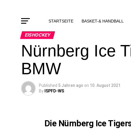
STARTSEITE
BASKET-& HANDBALL
EISHOCKEY
Nürnberg Ice T
BMW
Published
5 Jahren ago
on
10. August 2021
By
ISPFD-WS
Die Nürnberg Ice Tiger