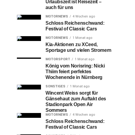
Urlaubszeit ist Reisezeit –
auch für uns
MOTORNEWS
4 Wochen ago
Schloss Reichenschwand:
Festival of Classic Cars
MOTORNEWS
1 Monat ago
Kia-Aktionen zu XCeed,
Sportage und vielen Stromern
MOTORSPORT
1 Monat ago
König vom Norisring: Nicki
Thiim feiert perfektes
Wochenende in Nürnberg
SONSTIGES
1 Monat ago
Wincent Weiss sorgt für
Gänsehaut zum Auftakt des
Stadionpark Open Air
Sommers
MOTORNEWS
4 Wochen ago
Schloss Reichenschwand:
Festival of Classic Cars