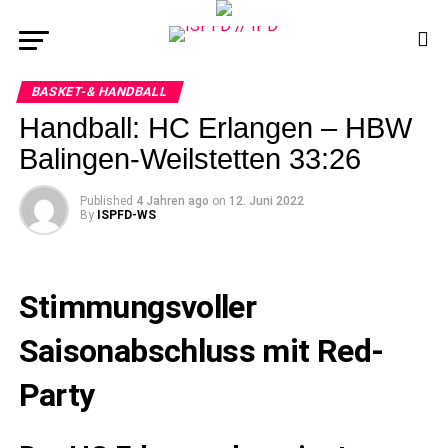
BASKET-& HANDBALL
Handball: HC Erlangen – HBW
Balingen-Weilstetten 33:26
Published
4 Jahren ago
on
12. Juni 2022
By
ISPFD-WS
Stimmungsvoller
Saisonabschluss mit Red-
Party