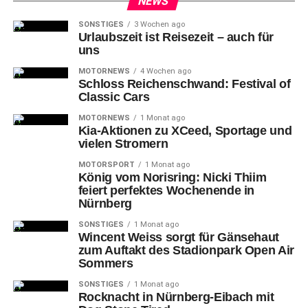
NEWS
noch einmal geklappt, das macht mich glücklich und das
war auch bitter nötig.“ Mit 33:26 (17:14) verabschiedete
SONSTIGES
3 Wochen ago
Urlaubszeit ist Reisezeit – auch für
sich der HCE damit auf Tabellenrang 12 von seinem
uns
Publikum in die wettkampffreie Periode, und gleichzeitig
die tapferen Gäste von HBW Balingen-Weilstetten in die
MOTORNEWS
4 Wochen ago
Schloss Reichenschwand: Festival of
zweite Bundesliga. Ihr Abstieg war vor der Partie bereits
Classic Cars
festgestanden.
MOTORNEWS
1 Monat ago
Kia-Aktionen zu XCeed, Sportage und
vielen Stromern
MOTORSPORT
1 Monat ago
König vom Norisring: Nicki Thiim
feiert perfektes Wochenende in
Doch
bis die Menschen endlich auch befreit von ihren
Nürnberg
Sitzen springen durften und ihren HCE minutenlang über
SONSTIGES
1 Monat ago
die Saison-Ziellinie klatschen konnten, brauchte es noch
Wincent Weiss sorgt für Gänsehaut
einmal einen handballerischen Kraftakt. Zäh und trotzig
zum Auftakt des Stadionpark Open Air
kämpfend präsentierten sich die Gäste, drei Fanbusse
Sommers
hatten den Weg aus Balingen in die Metropolregion mit
SONSTIGES
1 Monat ago
angetreten. Zwar gelang es HCE-Keeper Klemen Ferlin
Rocknacht in Nürnberg-Eibach mit