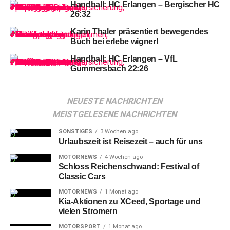
Besucher hatten sich kurzerhand ebenfalls in Rot
Handball: HC Erlangen – Bergischer HC
gekleidet.
26:32
Karin Thaler präsentiert bewegendes
Buch bei erlebe wigner!
Handball: HC Erlangen – VfL
Gummersbach 22:26
NEUESTE NACHRICHTEN
MEISTGELESENE NACHRICHTEN
SONSTIGES
3 Wochen ago
Urlaubszeit ist Reisezeit – auch für uns
MOTORNEWS
4 Wochen ago
Schloss Reichenschwand: Festival of
Classic Cars
Nicht
wenige zogen dazu noch einmal ihr „Rote Wand“-
MOTORNEWS
1 Monat ago
Pokal-T-Shirt aus dem FinalFour aus dem Kleiderschrank
Kia-Aktionen zu XCeed, Sportage und
– es war die treffende Wahl, eine bildgewordene
vielen Stromern
Erinnerung an den größten Abend der Vereinsgeschichte,
MOTORSPORT
1 Monat ago