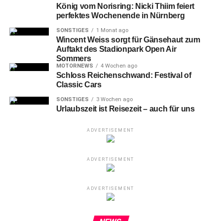
zum letzten Heimspiel zum Abschluss dieser Saison.
König vom Norisring: Nicki Thiim feiert
perfektes Wochenende in Nürnberg
SONSTIGES
1 Monat ago
Wincent Weiss sorgt für Gänsehaut zum
Auftakt des Stadionpark Open Air
Sommers
MOTORNEWS
4 Wochen ago
Schloss Reichenschwand: Festival of
Classic Cars
SONSTIGES
3 Wochen ago
Urlaubszeit ist Reisezeit – auch für uns
ADVERTISEMENT
ADVERTISEMENT
23-Björn Zintel gegen 33-Nikolai Link (ER)
„Wir
haben so hart gearbeitet“, verriet Christoph Steinert
ADVERTISEMENT
nach Spielschluss, „und nicht immer konnten wir die
verdienten Früchte dieser Arbeit ernten. Heute hat es