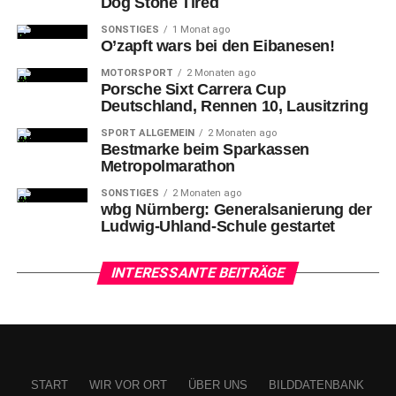
Dog Stone Tired
mit Spielbeginn gleich, einen Siebenmeter zu entschärfen
– doch viel mehr Unterstützung der Vordermannschaft
SONSTIGES
1 Monat ago
konnte der Torhüter wie auch sein Vertreter Kim Sonne-
O’zapft wars bei den Eibanesen!
Hansen in Halbzeit eins nicht mehr beisteuern.
MOTORSPORT
2 Monaten ago
Porsche Sixt Carrera Cup
Deutschland, Rennen 10, Lausitzring
SPORT ALLGEMEIN
2 Monaten ago
Bestmarke beim Sparkassen
Metropolmarathon
SONSTIGES
2 Monaten ago
wbg Nürnberg: Generalsanierung der
Ludwig-Uhland-Schule gestartet
INTERESSANTE BEITRÄGE
2-Elias Fügel gegen Torwart 22-Klemen Ferlin (ER)
START
WIR VOR ORT
ÜBER UNS
BILDDATENBANK