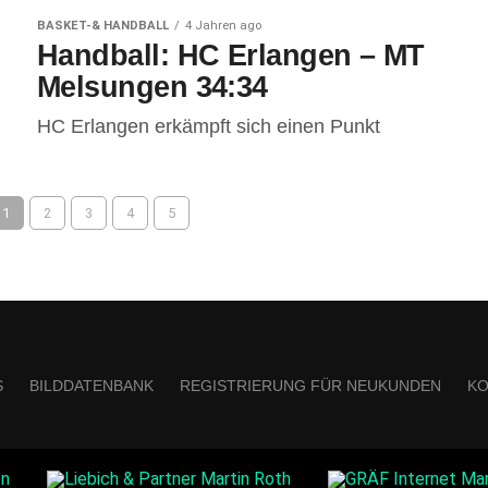
BASKET-& HANDBALL
4 Jahren ago
Handball: HC Erlangen – MT
Melsungen 34:34
HC Erlangen erkämpft sich einen Punkt
1
2
3
4
5
S
BILDDATENBANK
REGISTRIERUNG FÜR NEUKUNDEN
KO