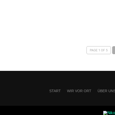
PAGE 1 OF 5
START
WIR VOR ORT
ÜBER UN