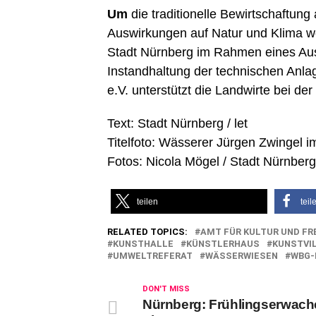
Um
die traditionelle Bewirtschaftung
Auswirkungen auf Natur und Klima we
Stadt Nürnberg im Rahmen eines Ausg
Instandhaltung der technischen Anla
e.V. unterstützt die Landwirte bei de
Text: Stadt Nürnberg / let
Titelfoto: Wässerer Jürgen Zwingel i
Fotos: Nicola Mögel / Stadt Nürnberg
teilen
teil
RELATED TOPICS:
AMT FÜR KULTUR UND FR
KUNSTHALLE
KÜNSTLERHAUS
KUNSTVI
UMWELTREFERAT
WÄSSERWIESEN
WBG-
DON'T MISS
Nürnberg: Frühlingserwach