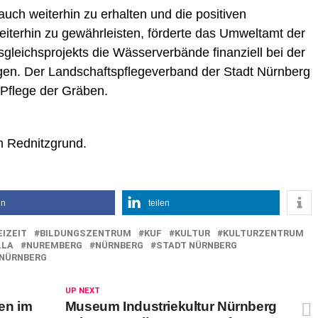
 auch weiterhin zu erhalten und die positiven
iterhin zu gewährleisten, förderte das Umweltamt der
leichsprojekts die Wässerverbände finanziell bei der
gen. Der Landschaftspflegeverband der Stadt Nürnberg
r Pflege der Gräben.
m Rednitzgrund.
en
teilen
EIZEIT
BILDUNGSZENTRUM
KUF
KULTUR
KULTURZENTRUM
LLA
NUREMBERG
NÜRNBERG
STADT NÜRNBERG
NÜRNBERG
UP NEXT
en im
Museum Industriekultur Nürnberg