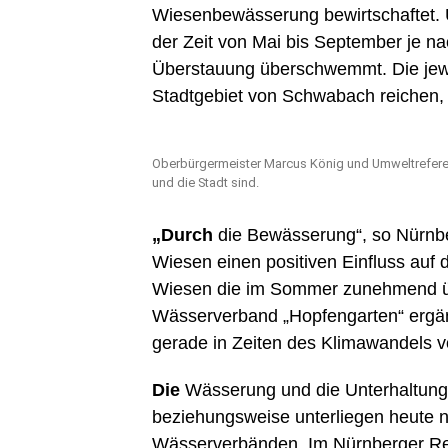
Wiesenbewässerung bewirtschaftet. Ü
der Zeit von Mai bis September je na
Überstauung überschwemmt. Die jewe
Stadtgebiet von Schwabach reichen,
Oberbürgermeister Marcus König und Umweltreferenti
und die Stadt sind.
„Durch
die Bewässerung“, so Nürnbe
Wiesen einen positiven Einfluss auf 
Wiesen die im Sommer zunehmend ü
Wässerverband „Hopfengarten“ ergän
gerade in Zeiten des Klimawandels v
Die
Wässerung und die Unterhaltung
beziehungsweise unterliegen heute n
Wässerverbänden. Im Nürnberger Redn