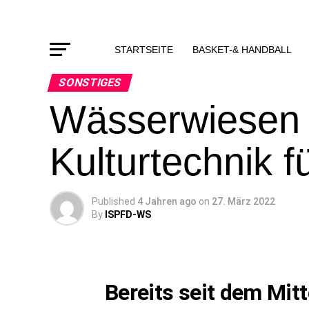
STARTSEITE
BASKET-& HANDBALL
SONSTIGES
Wässerwiesen i
Kulturtechnik 
Published
4 Jahren ago
on
27. März 2022
By
ISPFD-WS
Bereits seit dem Mitt