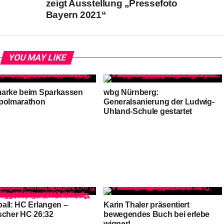
zeigt Ausstellung „Pressefoto
Bayern 2021“
YOU MAY LIKE
arke beim Sparkassen
wbg Nürnberg:
polmarathon
Generalsanierung der Ludwig-
Uhland-Schule gestartet
all: HC Erlangen –
Karin Thaler präsentiert
scher HC 26:32
bewegendes Buch bei erlebe
wigner!