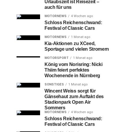
Urlaubszeit ist Reisezeit –
auch für uns
MOTORNEWS
4 Wochen ago
Schloss Reichenschwand:
Festival of Classic Cars
MOTORNEWS
1 Monat ago
Kia-Aktionen zu XCeed,
Sportage und vielen Stromern
MOTORSPORT
1 Monat ago
König vom Norisring: Nicki
Thiim feiert perfektes
Wochenende in Nürnberg
SONSTIGES
1 Monat ago
Wincent Weiss sorgt für
Gänsehaut zum Auftakt des
Stadionpark Open Air
Sommers
MOTORNEWS
4 Wochen ago
Schloss Reichenschwand:
Festival of Classic Cars