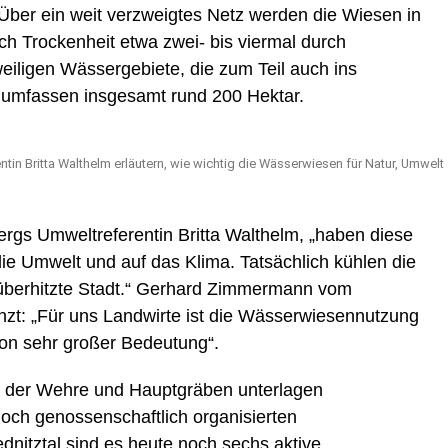
ber ein weit verzweigtes Netz werden die Wiesen in
ch Trockenheit etwa zwei- bis viermal durch
iligen Wässergebiete, die zum Teil auch ins
 umfassen insgesamt rund 200 Hektar.
n Britta Walthelm erläutern, wie wichtig die Wässerwiesen für Natur, Umwelt
rgs Umweltreferentin Britta Walthelm, „haben diese
die Umwelt und auf das Klima. Tatsächlich kühlen die
berhitzte Stadt.“ Gerhard Zimmermann vom
zt: „Für uns Landwirte ist die Wässerwiesennutzung
on sehr großer Bedeutung“.
 der Wehre und Hauptgräben unterlagen
och genossenschaftlich organisierten
itztal sind es heute noch sechs aktive