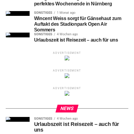
perfektes Wochenende in Nürnberg
Europäischen Ziesel als stark gefährdet ein.
SONSTIGES
1 Monat ago
Wincent Weiss sorgt für Gänsehaut zum
Auftakt des Stadionpark Open Air
Sommers
SONSTIGES
4 Wochen ago
Urlaubszeit ist Reisezeit – auch für uns
ADVERTISEMENT
ADVERTISEMENT
Erfolgreiche Auswilderung von
Zieseln in Tschechien
ADVERTISEMENT
Neben
der Zieselkolonie im Mediterraneum gibt es im
NEWS
Tiergarten noch eine zweite, freilebende Kolonie. Diese
Ziesel leben im östlichen Teil des Tiergartens, im Umfeld
SONSTIGES
4 Wochen ago
der oberen Nashornanlage. Durch diese beiden Kolonien
Urlaubszeit ist Reisezeit – auch für
uns
kann der Tiergarten mehr Tiere halten und Nachzuchten