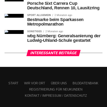
Porsche Sixt Carrera Cup
Deutschland, Rennen 10, Lausitzring
SPORT ALLGEMEIN
2 Monaten ago
Bestmarke beim Sparkassen
Metropolmarathon
SONSTIGES
2 Monaten ago
wbg Nürnberg: Generalsanierung der
Ludwig-Uhland-Schule gestartet
INTERESSANTE BEITRÄGE
Eine Perleidechse im Mediterraneum des Tiergartens der Stadt
Nürnberg. Foto: Dr. Helmut Mägdefrau / Tiergarten Nürnberg
START
WIR VOR ORT
ÜBER UNS
BILDDATENBANK
REGISTRIERUNG FÜR NEUKUNDEN
Reptilien sind wieder aktiv
KONTAKT / IMPRESSUM / DATENSCHUTZ
Die
Perleidechsen verbringen die Wintermonate in