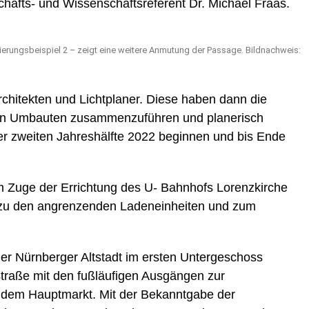
schafts- und Wissenschaftsreferent Dr. Michael Fraas.
ierungsbeispiel 2 – zeigt eine weitere Anmutung der Passage. Bildnachweis:
rchitekten und Lichtplaner. Diese haben dann die
gen Umbauten zusammenzuführen und planerisch
der zweiten Jahreshälfte 2022 beginnen und bis Ende
 Zuge der Errichtung des U- Bahnhofs Lorenzkirche
 zu den angrenzenden Ladeneinheiten und zum
der Nürnberger Altstadt im ersten Untergeschoss
straße mit den fußläufigen Ausgängen zur
d dem Hauptmarkt. Mit der Bekanntgabe der