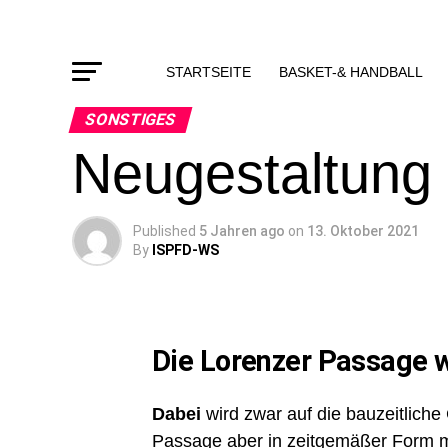
STARTSEITE
BASKET-& HANDBALL
SONSTIGES
Neugestaltung
Published
5 Jahren ago
on
13. Oktober 2021
By
ISPFD-WS
Die Lorenzer Passage wi
Dabei
wird zwar auf die bauzeitlic
Passage aber in zeitgemäßer Form m