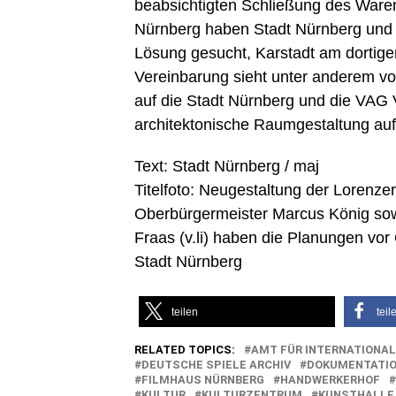
beabsichtigten Schließung des Ware
Nürnberg haben Stadt Nürnberg und 
Lösung gesucht, Karstadt am dortigen
Vereinbarung sieht unter anderem vo
auf die Stadt Nürnberg und die VAG 
architektonische Raumgestaltung au
Text: Stadt Nürnberg / maj
Titelfoto: Neugestaltung der Lorenze
Oberbürgermeister Marcus König sowi
Fraas (v.li) haben die Planungen vor 
Stadt Nürnberg
teilen
teil
RELATED TOPICS:
AMT FÜR INTERNATIONAL
DEUTSCHE SPIELE ARCHIV
DOKUMENTATI
FILMHAUS NÜRNBERG
HANDWERKERHOF
KULTUR
KULTURZENTRUM
KUNSTHALLE