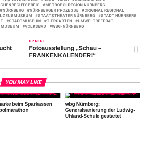
CHENRECHTSPREIS
METROPOLREGION NÜRNBERG
NÜRNBERG
NÜRNBERGER PROZESSE
ORIGINAL REGIONAL
ELZEUGMUSEUM
STAATSTHEATER NÜRNBERG
STADT NÜRNBERG
FT
STADTMUSEUM
TIERGARTEN
UMWELTREFERAT
SMUSEUM
VOLKSBAD
WBG-NÜRNBERG
UP NEXT
Zucht
Fotoausstellung „Schau –
n
FRANKENKALENDER!“
YOU MAY LIKE
arke beim Sparkassen
wbg Nürnberg:
polmarathon
Generalsanierung der Ludwig-
Uhland-Schule gestartet