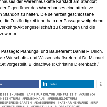
nhauses der Warenhauskette Karstadt am Standort
der Eigentümer des Warenhauses eine attraktive
 Standort zu halten. Die seinerzeit geschlossene
r, die Zuständigkeit innerhalb der Passage weitgehend
Verkehrs-Aktiengesellschaft zu übertragen und die
fzuwerten.
r Passage: Planungs- und Baureferent Daniel F. Ulrich,
e Wirtschafts- und Wissenschaftsreferent Dr. Michael
Ort vorgestellt. Bildnachweis: Christine Dierenbach /
en
teilen
E BEZIEHUNGEN
AMT FÜR KULTUR UND FREIZEIT
CUBE 600
ONSZENTRUM
FEMBO-HAUS
FERNMELDETURM
HESPERIDENGÄRTEN
KAISERBURG
KATHARINENRUINE
KUF
KÜNSTLERHAUS
KUNSTVILLA
LORENZKIRCHE