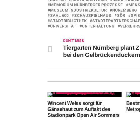
MEMORIUM NÜRNBERGER PROZESSE
MENS
MUSEUM INDUSTRIEKULTUR
NUREMBERG
SAAL 600
SCHAUSPIELHAUS
SÖR
SPI
STADTBIBLIOTHEK
STÄDTEPARTNERSCHA
UNIVERSITÄT
UNTERHALTUNG
VERKEHR
DON'T MISS
Tiergarten Nürnberg plant 
bei den Gelbrückenducker
Wincent Weiss sorgt für
Bestm
Gänsehaut zum Auftakt des
Metro
Stadionpark Open Air Sommers