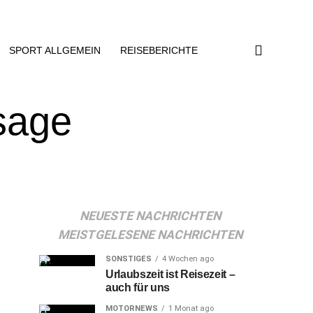
SPORT ALLGEMEIN
REISEBERICHTE
sage
NEUESTE NACHRICHTEN
MEISTGELESENE NACHRICHTEN
SONSTIGES
4 Wochen ago
Urlaubszeit ist Reisezeit –
auch für uns
MOTORNEWS
1 Monat ago