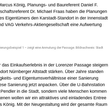
arcus König, Planungs- und Baureferent Daniel F.
nschaftsreferent Dr. Michael Fraas haben die Planungen
es Eigentümers den Karstadt-Standort in der Innenstadt
nd VAG Verkehrs-Aktiengesellschaft eine Aufwertung
ierungsbeispiel 1 – zeigt eine Anmutung der Passage. Bildnachweis: Stadt
das Einkaufserlebnis in der Lorenzer Passage steigern
ndort Nürnberger Altstadt stärken. Über Jahre standen
igkeits- und Eigentumsverhältnisse einer Sanierung
iese Sanierung jetzt anpacken. Über die U-Bahnstation
 Pendler in die Stadt, sondern viele Menschen kommen
jenen wollen wir ein attraktives und einladendes Entree
us König. Mit der Neugestaltung wird der gesamte Raum