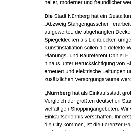
heller, moderner und freundlicher we
Die
Stadt Nürnberg hat ein Gestaltu
„Abzweig Stangengässchen“ erarbeit
aufgewertet, die abgehängten Decken
Spiegeldecken als Lichtdecken umges
Kunstinstallation sollen die defekte
Planungs- und Baureferent Daniel F.
hinaus unter Berücksichtigung von B
erneuert und elektrische Leitungen u
zusätzlichen Versorgungsräume werd
„Nürnberg
hat als Einkaufsstadt gr
Vergleich der größten deutschen Städ
vielfältigen Shoppingangeboten. Wir
Einkaufserlebnis verschaffen. Ihr er
die City kommen, ist die Lorenzer Pa