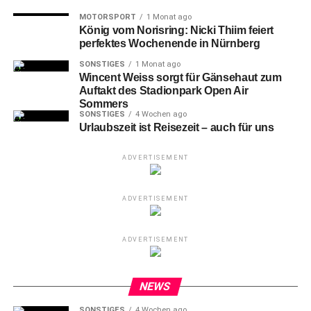
MOTORSPORT
1 Monat ago
König vom Norisring: Nicki Thiim feiert
perfektes Wochenende in Nürnberg
SONSTIGES
1 Monat ago
Wincent Weiss sorgt für Gänsehaut zum
Auftakt des Stadionpark Open Air
Sommers
SONSTIGES
4 Wochen ago
Urlaubszeit ist Reisezeit – auch für uns
ADVERTISEMENT
ADVERTISEMENT
von links: Trainer Stefan Leitl, Paul Seguin, Branimir Hrgota, Havard
Nielsen, Ingrid Hofmann, Rachid Azzouzi und Holger Schwiewagner.
ADVERTISEMENT
Es war das erste Mal. dass die Profis
NEWS
und der Trainer den „neuen Stoff“ in
SONSTIGES
4 Wochen ago