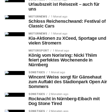
den Händen hielten.
Urlaubszeit ist Reisezeit – auch für
uns
Branimir Hrgota:
„Das Trikot hat ein modernes Design
MOTORNEWS
1 Monat ago
und es ist eine tolle Wertschätzung an unsere
Schloss Reichenschwand: Festival of
Mannschaft, dass Frau Hofmann persönlich die neuen
Classic Cars
Trikots übergeben hat“, so Branimir Hrgota.
MOTORNEWS
1 Monat ago
Kia-Aktionen zu XCeed, Sportage und
Stefan Leitl ergänzt:
„Dann sind wir jetzt ja bestens
vielen Stromern
vorbereitet und können morgen mit dem Trainingsstart so
MOTORSPORT
1 Monat ago
richtig loslegen.“
König vom Norisring: Nicki Thiim
feiert perfektes Wochenende in
Nürnberg
SONSTIGES
1 Monat ago
Wincent Weiss sorgt für Gänsehaut
zum Auftakt des Stadionpark Open Air
Sommers
SONSTIGES
2 Monaten ago
Rocknacht in Nürnberg-Eibach mit
Dog Stone Tired
SONSTIGES
2 Monaten ago