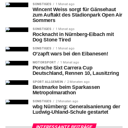
SONSTIGES
1 Monat ago
Wincent Weiss sorgt für Gänsehaut
Der Zustand
der Bestandsbrücke Frankenschnellweg hat
zum Auftakt des Stadionpark Open Air
sich weiter verschlechtert, ebenso wie der Zustand des
Sommers
Überführungsbauwerks vom Frankenschnellweg zur
SONSTIGES
1 Monat ago
Südwesttangente. Deshalb wurde auch die Sanierung
Rocknacht in Nürnberg-Eibach mit
des Überführungsbauwerks in das Projekt aufgenommen,
Dog Stone Tired
sie wird 2022 im Vorgriff auf die Erneuerung der
SONSTIGES
1 Monat ago
Hafenbrücke Frankenschnellweg erfolgen. Der Bau der
O’zapft wars bei den Eibanesen!
Brücke selbst ist dann nach erteiltem
MOTORSPORT
1 Monat ago
Planfeststellungsbeschluss ab 2023 vorgesehen. Die
Porsche Sixt Carrera Cup
Deutschland, Rennen 10, Lausitzring
Bauzeit beträgt voraussichtlich vier Jahre.
SPORT ALLGEMEIN
2 Monaten ago
Bestmarke beim Sparkassen
Metropolmarathon
SONSTIGES
2 Monaten ago
wbg Nürnberg: Generalsanierung der
Ludwig-Uhland-Schule gestartet
INTERESSANTE BEITRÄGE