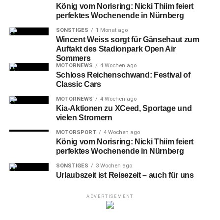
König vom Norisring: Nicki Thiim feiert
perfektes Wochenende in Nürnberg
SONSTIGES
1 Monat ago
Wincent Weiss sorgt für Gänsehaut zum
Auftakt des Stadionpark Open Air
Sommers
MOTORNEWS
4 Wochen ago
Die bisherige Frankenschnellwegbrücke über den Main-Donau-Kanal
Schloss Reichenschwand: Festival of
und die Südwesttangente.
Classic Cars
Bildnachweis: André Winkel / Stadt Nürnberg
MOTORNEWS
4 Wochen ago
Kia-Aktionen zu XCeed, Sportage und
Die Brücke Frankenschnellweg
wird künftig durch eine
vielen Stromern
optimierte Verkehrsführung um eine Fahrspur pro
MOTORSPORT
4 Wochen ago
Richtungsfahrbahn verschmälert. Sie wird in gleicher
König vom Norisring: Nicki Thiim feiert
Lage als Stahlverbundbrücke mit einer Gesamtlänge von
perfektes Wochenende in Nürnberg
rund 320 Metern errichtet und in der Mitte je Fahrtrichtung
SONSTIGES
3 Wochen ago
geteilt. Durch eine Optimierung der Bauablaufplanung
Urlaubszeit ist Reisezeit – auch für uns
entfällt der ursprünglich vorgesehene Bau von
Behelfsbrücken, der Verkehr wird während der
ADVERTISEMENT
Baumaßnahme über jeweils eine Brückenhälfte geführt.
Bürgermeister Christian Vogel betont: „Mit der