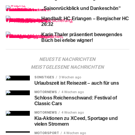
Erkenntnisse, erforderliche Änderungen und Korrekturen,
„Saisonrückblick und Dankeschön“
die maßgeblichen Einfluss auf den baulichen Umfang
und die damit verbundenen Kosten und Termine haben:
Handball: HC Erlangen – Bergischer HC
So wurden Verbesserungen für die Anbindung des
26:32
Hafens, Verbesserungen für die Verkehrsteilnehmerinnen
Karin Thaler präsentiert bewegendes
und Verkehrsteilnehmer und dabei insbesondere für den
Buch bei erlebe wigner!
Radverkehr, Fördermöglichkeiten, Kostenteilungen mit
der Bundeswasserstraßenverwaltung sowie zahlreiche
NEUESTE NACHRICHTEN
technische und umwelttechnische Nachweise
MEISTGELESENE NACHRICHTEN
herausgearbeitet.
SONSTIGES
3 Wochen ago
Urlaubszeit ist Reisezeit – auch für uns
MOTORNEWS
4 Wochen ago
Schloss Reichenschwand: Festival of
Classic Cars
MOTORNEWS
4 Wochen ago
Kia-Aktionen zu XCeed, Sportage und
vielen Stromern
MOTORSPORT
4 Wochen ago