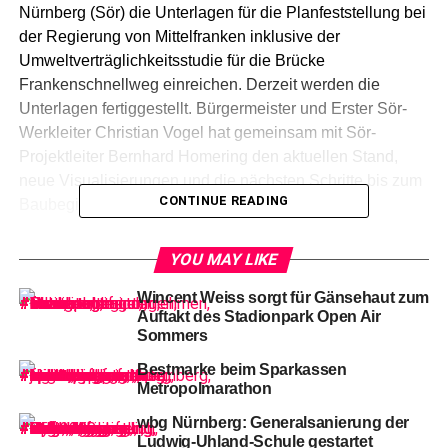
Nürnberg (Sör) die Unterlagen für die Planfeststellung bei
der Regierung von Mittelfranken inklusive der
Umweltverträglichkeitsstudie für die Brücke
Frankenschnellweg einreichen. Derzeit werden die
Unterlagen fertiggestellt. Bürgermeister und Erster Sör-
Werkleiter Christian Vogel hat gemeinsam mit Sör-
Projektleiter Bernhard Homering den aktuellen Stand,
neue Visualisierungen und die nächsten Schritte bis zum
CONTINUE READING
Baubeginn im Frühjahr 2022 vorgestellt.
YOU MAY LIKE
Bürgermeister und Erster Sör-Werkleiter Christian Vogel im Gespräch
mit Projektleiter Bernhard Homering vom Sör-Brückenbau.
Wincent Weiss sorgt für Gänsehaut zum
Bildnachweis: André Winkel / Stadt Nürnberg
Auftakt des Stadionpark Open Air
Sommers
Die drei Hafenbrücken
Frankenschnellweg und
Bestmarke beim Sparkassen
Hafenstraße über den Main-Donau-Kanal und die
Metropolmarathon
Südwesttangente stehen zur Erneuerung an. Die jetzt
wbg Nürnberg: Generalsanierung der
vorliegende vertiefte Entwurfsplanung berücksichtigt neue
Ludwig-Uhland-Schule gestartet