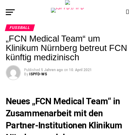
FUSSBALL
„FCN Medical Team“ um
Klinikum Nürnberg betreut FCN
künftig medizinisch
Published
5 Jahren ago
on
10. April 2021
By
ISPFD-WS
Neues „FCN Medical Team“ in
Zusammenarbeit mit den
Partner-Institutionen Klinikum