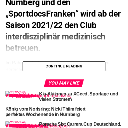
Nürnberg und den
„SportdocsFranken“ wird ab der
Saison 2021/22 den Club
interdisziplinär medizinisch
betreuen.
Im
Rahmen der Neuausrichtung des medizinischen
CONTINUE READING
Bereichs des Vereins werden von den neuen Club-
Partnern drei Ärzte die medizinische Betreuung der
YOU MAY LIKE
Lizenzmannschaft und des
NachwuchsLeistungsZentrums des 1. FC Nürnberg
Kia-Aktionen zu XCeed, Sportage und
übernehmen. Der ehemalige Junioren-Spieler des Club,
vielen Stromern
Prof. Dr. Werner Krutsch (41), wird dabei als leitender Arzt
König vom Norisring: Nicki Thiim feiert
seine langjährigen Erfahrungen bei BFV, DFL, DFB und
perfektes Wochenende in Nürnberg
FIFA einbringen.
Porsche Sixt Carrera Cup Deutschland,