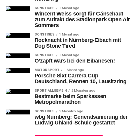
Versorgung nach Verletzungen und eine hoffentlich
SONSTIGES
1 Monat ago
zügige Genesung gewährleisten können.“ Teil des „FCN
Wincent Weiss sorgt für Gänsehaut
Medical Team“ wird auch das RehaZentrum am
zum Auftakt des Stadionpark Open Air
Sommers
Valznerweiher. Axel Fischlein, Inhaber des RehaZentrum
am Valznerweiher, wird in engem Austausch mit den
SONSTIGES
1 Monat ago
Rocknacht in Nürnberg-Eibach mit
Ärzten und Physiotherapeuten des Club stehen.
Dog Stone Tired
Das
Klinikum Nürnberg begrüßt die Zusammenarbeit
SONSTIGES
1 Monat ago
O’zapft wars bei den Eibanesen!
ausdrücklich: „Wir freuen uns sehr über die Kooperation.
Gesundheit und Fitness der Spieler sind entscheidend für
MOTORSPORT
1 Monat ago
Porsche Sixt Carrera Cup
den Erfolg der Mannschaft. Das Klinikum Nürnberg bietet
Deutschland, Rennen 10, Lausitzring
medizinische Versorgung auf höchstem Niveau und
verfügt über langjährige Expertise in der Betreuung von
SPORT ALLGEMEIN
2 Monaten ago
Bestmarke beim Sparkassen
Leistungssportlern. Diese bringen wir gerne ein“, sagt
Metropolmarathon
Prof. Dr. Achim Jockwig, Vorstandsvorsitzender des
Klinikums Nürnberg.
SONSTIGES
2 Monaten ago
wbg Nürnberg: Generalsanierung der
Ludwig-Uhland-Schule gestartet
Forschungsarbeiten des Klinikum