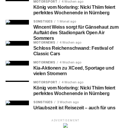
MOTORSPORT
4 Wochen ago
bestmögliche Untersuchung zu Saisonbeginn und legen
König vom Norisring: Nicki Thiim feiert
im Institut für Sportmedizin des Klinikum Nürnberg den
perfektes Wochenende in Nürnberg
Grundstein für die bevorstehenden Spielzeiten. Die
SONSTIGES
1 Monat ago
Kooperation ermöglicht uns darüber hinaus über das
Wincent Weiss sorgt für Gänsehaut zum
Auftakt des Stadionpark Open Air
gesamte Jahr eine ganzheitliche medizinische
Sommers
Versorgung, bei der wir auf die umfassenden,
MOTORNEWS
4 Wochen ago
fachübergreifend arbeitenden Bereiche des Klinikum
Schloss Reichenschwand: Festival of
Classic Cars
Nürnberg zurückgreifen und künftig neue Aspekte in der
Betreuung unserer Spieler ergänzen können“, sagt Dieter
MOTORNEWS
4 Wochen ago
Kia-Aktionen zu XCeed, Sportage und
Hecking, Vorstand Sport des 1. FC Nürnberg, zur
vielen Stromern
Partnerschaft.
MOTORSPORT
4 Wochen ago
König vom Norisring: Nicki Thiim feiert
perfektes Wochenende in Nürnberg
Eingang Klinikum Nürnberg Süd
SONSTIGES
3 Wochen ago
Urlaubszeit ist Reisezeit – auch für uns
Das
Klinikum Nürnberg ist eines der größten
kommunalen Krankenhäuser Europas. Als Krankenhaus
ADVERTISEMENT
der höchsten Leistungsstufe arbeitet das Klinikum