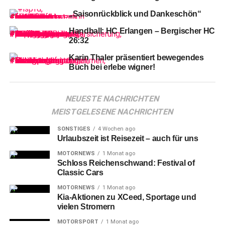
„Saisonrückblick und Dankeschön“
Handball: HC Erlangen – Bergischer HC
26:32
Karin Thaler präsentiert bewegendes
Buch bei erlebe wigner!
NEUESTE NACHRICHTEN
„Wir
freuen uns sehr, dass die wirklich gelungenen
Arbeiten nach einer Lobenden Erwähnung im Rahmen
MEISTGELESENE NACHRICHTEN
des Architekturpreises der Stadt Nürnberg nun auch vom
SONSTIGES
4 Wochen ago
Bezirk Mittelfranken gewürdigt werden. Damit wurde uns
Urlaubszeit ist Reisezeit – auch für uns
nun zweimal bestätigt, dass wir neben Neubau auch
MOTORNEWS
1 Monat ago
Denkmalschutz können“, stellt wbg-Geschäftsführer Ralf
Schloss Reichenschwand: Festival of
Schekira beim Erhalt der Urkunde fest.
Classic Cars
MOTORNEWS
1 Monat ago
Text: wbg-Nürnberg
Kia-Aktionen zu XCeed, Sportage und
Titelfoto: Luftaufnahme der Anlage von Oliver Heinl
vielen Stromern
MOTORSPORT
1 Monat ago