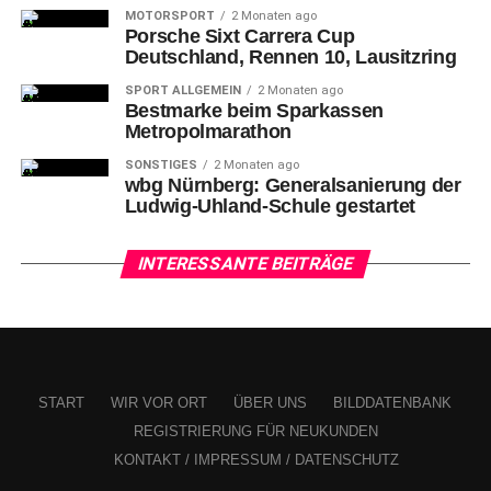
MOTORSPORT
2 Monaten ago
Porsche Sixt Carrera Cup
Deutschland, Rennen 10, Lausitzring
SPORT ALLGEMEIN
2 Monaten ago
Bestmarke beim Sparkassen
Metropolmarathon
SONSTIGES
2 Monaten ago
wbg Nürnberg: Generalsanierung der
Ludwig-Uhland-Schule gestartet
INTERESSANTE BEITRÄGE
START
WIR VOR ORT
ÜBER UNS
BILDDATENBANK
REGISTRIERUNG FÜR NEUKUNDEN
KONTAKT / IMPRESSUM / DATENSCHUTZ