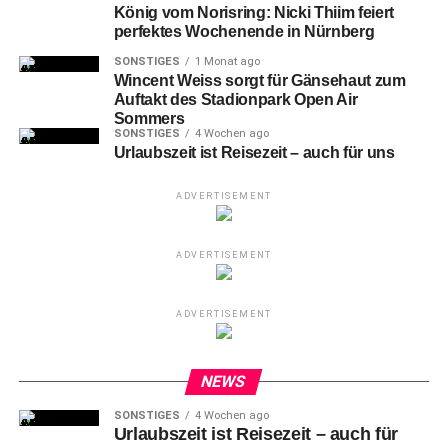
König vom Norisring: Nicki Thiim feiert
teilen
teilen
teilen
perfektes Wochenende in Nürnberg
SONSTIGES
1 Monat ago
Wincent Weiss sorgt für Gänsehaut zum
Auftakt des Stadionpark Open Air
RELATED TOPICS:
AMT FÜR INTERNATIONALE BEZIEHUNGEN
Sommers
DENKMALPREIS
DEUTSCHE SPIELE ARCHIV
SONSTIGES
4 Wochen ago
DOKUMENTATIONSZENTRUM
FEMBO-HAUS
Urlaubszeit ist Reisezeit – auch für uns
FERNMELDETURM
FILMHAUS NÜRNBERG
HANDWERKERHOF
KAISERBURG
KATHARINENRUINE
KULTUR
KULTURZENTRUM
KUNSTHALLE
ADVERTISEMENT
KÜNSTLERHAUS
KUNSTVILLA
MEMORIUM NÜRNBERGER PROZESSE
MENSCHENRECHTSPREIS
METROPOLREGION NÜRNBERG
MUSEUM INDUSTRIEKULTUR
NUREMBERG
NÜRNBERG
ADVERTISEMENT
NÜRNBERGER PROZESSE
ORIGINAL REGIONAL
SAAL 600
SCHAUSPIELHAUS
SÖR
SPIELZEUGMUSEUM
STAATSTHEATER NÜRNBERG
STADT NÜRNBERG
ADVERTISEMENT
STADTBIBLIOTHEK
STÄDTEPARTNERSCHAFT
STADTMUSEUM
TIERGARTEN
UMWELTREFERAT
UNTERHALTUNG
VERKEHRSMUSEUM
VOLKSBAD
WBG-NÜRNBERG
NEWS
UP NEXT
SONSTIGES
4 Wochen ago
Neues Impfzentrum im Nürnberger City-Point
Urlaubszeit ist Reisezeit – auch für