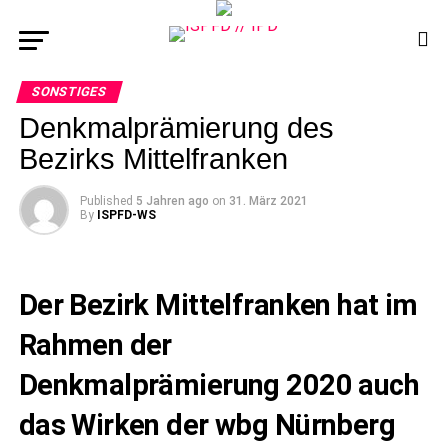
SONSTIGES
Denkmalprämierung des
Bezirks Mittelfranken
Published
5 Jahren ago
on
31. März 2021
By
ISPFD-WS
Der Bezirk Mittelfranken hat im
Rahmen der
Denkmalprämierung 2020 auch
das Wirken der wbg Nürnberg