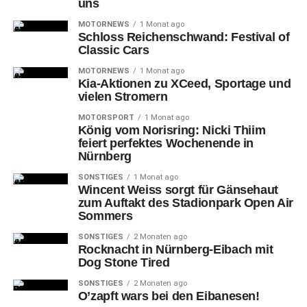
uns
DON'T MISS
Stadt Nürnberg nutzt künftig Luca-App
MOTORNEWS
1 Monat ago
Schloss Reichenschwand: Festival of
Classic Cars
MOTORNEWS
1 Monat ago
Kia-Aktionen zu XCeed, Sportage und
vielen Stromern
MOTORSPORT
1 Monat ago
König vom Norisring: Nicki Thiim
feiert perfektes Wochenende in
Nürnberg
SONSTIGES
1 Monat ago
Wincent Weiss sorgt für Gänsehaut
zum Auftakt des Stadionpark Open Air
Sommers
SONSTIGES
2 Monaten ago
Rocknacht in Nürnberg-Eibach mit
Dog Stone Tired
SONSTIGES
2 Monaten ago
O’zapft wars bei den Eibanesen!