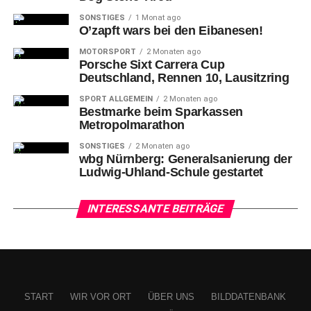
darunter eine stattliche Zahl an Hansa-
SONSTIGES
1 Monat ago
Schlachtenbummler*innen, die lautstark (+ leider auch mit
O’zapft wars bei den Eibanesen!
Einsatz von „Pyro“, ganz im Gegensatz zu den zumindest
MOTORSPORT
2 Monaten ago
diesmal weitaus vernünftigeren FCN-Fans) auf sich
Porsche Sixt Carrera Cup
aufmerksam machten – aber wurde belohnt für dessen
Deutschland, Rennen 10, Lausitzring
Unterstützung und durfte jeweils im Nachgang jubeln.
SPORT ALLGEMEIN
2 Monaten ago
Bestmarke beim Sparkassen
Metropolmarathon
SONSTIGES
2 Monaten ago
wbg Nürnberg: Generalsanierung der
Ludwig-Uhland-Schule gestartet
INTERESSANTE BEITRÄGE
START
WIR VOR ORT
ÜBER UNS
BILDDATENBANK