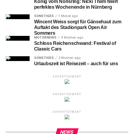
König vom Norisring: Nicki Thiim feiert
perfektes Wochenende in Nürnberg
SONSTIGES
1 Monat ago
Wincent Weiss sorgt für Gänsehaut zum
Auftakt des Stadionpark Open Air
Sommers
MOTORNEWS
4 Wochen ago
Schloss Reichenschwand: Festival of
Classic Cars
SONSTIGES
3 Wochen ago
Urlaubszeit ist Reisezeit – auch für uns
ADVERTISEMENT
ADVERTISEMENT
Nürnbergs #7 Felix LOHKEMPER (oben) trifft zum 2-2 Ausgleich und
bringt den Club in die Verlängerung. Rostocks Torwart #1 Markus
KOLKE (re.) hatte keine Abwehrchance.
ADVERTISEMENT
Und
dann traf der eingewechselte Christian Kinsombi im
NEWS