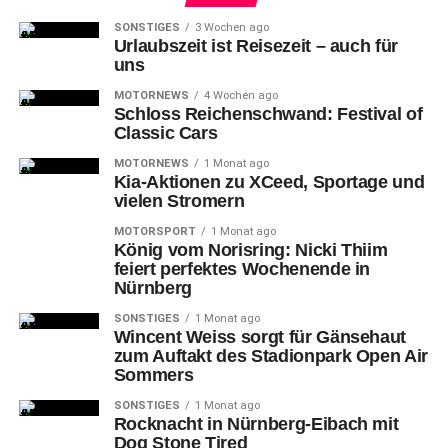
Nachgang zu einem fantastischen Hansa-Spielzug:
Ausgehend vom 23-jährigen Hamburger Jonas Benjamin
SONSTIGES
3 Wochen ago
Urlaubszeit ist Reisezeit – auch für
Chimezie David über den 29-jährigen Flensburger Nico
uns
Neidhart (der sechs Minuten später mit einer Glanz-
MOTORNEWS
4 Wochen ago
Rettung das 2:2 durch Nürnbergs 28-jährigen
Schloss Reichenschwand: Festival of
norwegischen „Joker“ Mats Møller Dæhli verhinderte)
Classic Cars
bewies der 24-jährige Deutsch-Kongolese Mut und nahm
MOTORNEWS
1 Monat ago
den Ball nach einem kapitalen Lattenschuß des 27-
Kia-Aktionen zu XCeed, Sportage und
jährigen John Patrick Strauß mit einem mutigen Direkt-
vielen Stromern
Versuch per Dropkick aus rund neun Metern und
MOTORSPORT
1 Monat ago
vollstreckte so ins kurze Ecke zum 1:2 (74.).
König vom Norisring: Nicki Thiim
feiert perfektes Wochenende in
Nürnberg
SONSTIGES
1 Monat ago
Wincent Weiss sorgt für Gänsehaut
Okunuki + Lohkemper retten
zum Auftakt des Stadionpark Open Air
Sommers
FCN in Verlängerung
SONSTIGES
1 Monat ago
Rocknacht in Nürnberg-Eibach mit
Der
Großteil der 28 489 zahlenden Besucher*innen –
Dog Stone Tired