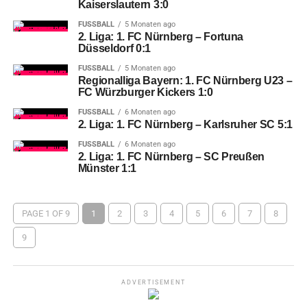
Kaiserslautern 3:0
FUSSBALL
5 Monaten ago
2. Liga: 1. FC Nürnberg – Fortuna
Düsseldorf 0:1
FUSSBALL
5 Monaten ago
Regionalliga Bayern: 1. FC Nürnberg U23 –
FC Würzburger Kickers 1:0
FUSSBALL
6 Monaten ago
2. Liga: 1. FC Nürnberg – Karlsruher SC 5:1
FUSSBALL
6 Monaten ago
2. Liga: 1. FC Nürnberg – SC Preußen
Münster 1:1
PAGE 1 OF 9
1
2
3
4
5
6
7
8
9
ADVERTISEMENT