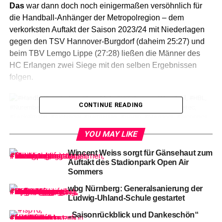
Das
war dann doch noch einigermaßen versöhnlich für
die Handball-Anhänger der Metropolregion – dem
verkorksten Auftakt der Saison 2023/24 mit Niederlagen
gegen den TSV Hannover-Burgdorf (daheim 25:27) und
beim TBV Lemgo Lippe (27:28) ließen die Männer des
HC Erlangen zwei Siege mit den selben Ergebnissen
folgen.
CONTINUE READING
YOU MAY LIKE
Wincent Weiss sorgt für Gänsehaut zum
Auftakt des Stadionpark Open Air
82-Ivan Snajder gegen 16-Bertram Obling (ER)
Sommers
wbg Nürnberg: Generalsanierung der
Gegen
den Bergischen HC (28:27) und gerade mal 72
Ludwig-Uhland-Schule gestartet
Stunden später bei HBW Balingen-Weilstetten (27:25)
„Saisonrückblick und Dankeschön“
gelang ebenso der Punkte-Ausgleich in der Tabelle wie