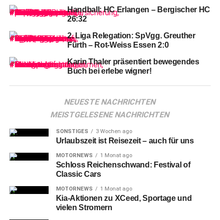
nach der erwartbaren, wenngleich doch recht happigen
Handball: HC Erlangen – Bergischer HC
24:34-Pleite bei den Rhein-Neckar Löwen im Heimspiel
26:32
Nummer 3 gegen Aufsteiger ThSV Eisenach = dank des
2. Liga Relegation: SpVgg. Greuther
letztlich dann doch klaren 28:23 (14:14) nach allerdings
Fürth – Rot-Weiss Essen 2:0
durchwachsener erster Halbzeit.
Karin Thaler präsentiert bewegendes
Buch bei erlebe wigner!
NEUESTE NACHRICHTEN
MEISTGELESENE NACHRICHTEN
SONSTIGES
3 Wochen ago
Urlaubszeit ist Reisezeit – auch für uns
MOTORNEWS
1 Monat ago
Schloss Reichenschwand: Festival of
Classic Cars
MOTORNEWS
1 Monat ago
Kia-Aktionen zu XCeed, Sportage und
vielen Stromern
So
stehen nach dem 6. Spieltag immerhin 6:6-Punkte (bei