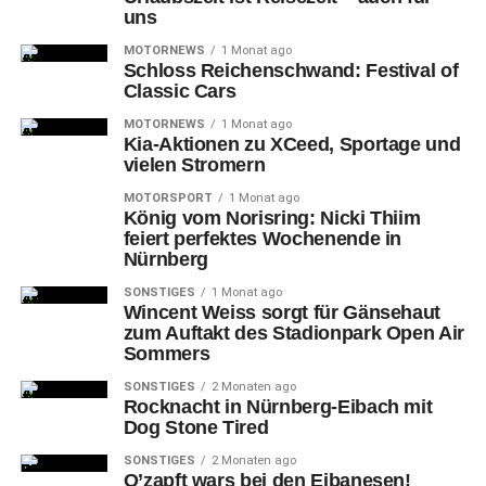
uns
MOTORNEWS
1 Monat ago
Schloss Reichenschwand: Festival of
Classic Cars
MOTORNEWS
1 Monat ago
Kia-Aktionen zu XCeed, Sportage und
52-Justin Kurch gegen 16-Bertram Obling (ER)
vielen Stromern
Trotz
der beiden vorherigen Erfolgs-Erlebnisse
MOTORSPORT
1 Monat ago
König vom Norisring: Nicki Thiim
hintereinander gab es dann allerdings nichts zu holen
feiert perfektes Wochenende in
neun Tage später zu ungewohnter Spielzeit am Montag-
Nürnberg
Abend im nördlichen Baden-Württemberg. Die Rhein-
SONSTIGES
1 Monat ago
Neckar Löwen packten in Mannheim bei ihrer Heim-
Wincent Weiss sorgt für Gänsehaut
Premiere die bekannte Heimstärke aus und bescherten in
zum Auftakt des Stadionpark Open Air
Sommers
ihrem erst dritten Auftritt der „LIQUI MOLY HBL“
(gegenüber dem bereits fünften der Erlanger) dem HCE
SONSTIGES
2 Monaten ago
Rocknacht in Nürnberg-Eibach mit
mit 24:34 (11:18) eine ziemlich deftige Niederlage – mit
Dog Stone Tired
Teil-Erfolgserlebnissen auf Seiten der Mittelfranken
immerhin für Simon Jeppsson (4), Yannik Bialowas,
SONSTIGES
2 Monaten ago
O’zapft wars bei den Eibanesen!
Hampus Olsson und Tim Zechel (je 3), die vier