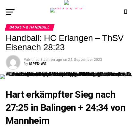
BASKET-& HANDBALL
Handball: HC Erlangen – ThSV
Eisenach 28:23
Published
3 Jahren ago
on
24. September 2023
By
ISPFD-WS
Hart erkämpfter Sieg nach
27:25 in Balingen + 24:34 von
Mannheim