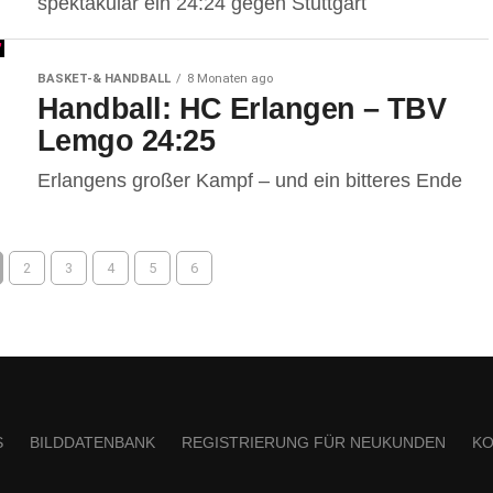
spektakulär ein 24:24 gegen Stuttgart
BASKET-& HANDBALL
8 Monaten ago
Handball: HC Erlangen – TBV
Lemgo 24:25
Erlangens großer Kampf – und ein bitteres Ende
2
3
4
5
6
S
BILDDATENBANK
REGISTRIERUNG FÜR NEUKUNDEN
KO