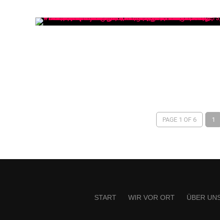
PAGE 1 OF 6
1
START
WIR VOR ORT
ÜBER UN