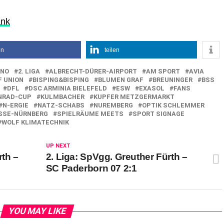
ank
en
teilen
INO
2. LIGA
ALBRECHT-DÜRER-AIRPORT
AM SPORT
AVIA
 UNION
BISPING&BISPING
BLUMEN GRAF
BREUNINGER
BSS
DFL
DSC ARMINIA BIELEFELD
ESW
EXASOL
FANS
NRAD-CUP
KULMBACHER
KUPFER METZGERMARKT
N-ERGIE
NATZ-SCHABS
NUREMBERG
OPTIK SCHLEMMER
SSE-NÜRNBERG
SPIELRÄUME MEETS
SPORT SIGNAGE
WOLF KLIMATECHNIK
UP NEXT
rth –
2. Liga: SpVgg. Greuther Fürth –
SC Paderborn 07 2:1
YOU MAY LIKE