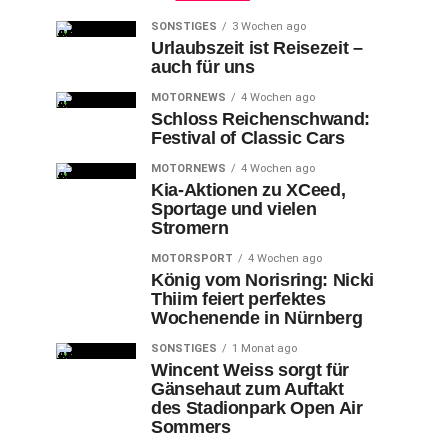
SONSTIGES
3 Wochen ago
Urlaubszeit ist Reisezeit –
auch für uns
MOTORNEWS
4 Wochen ago
Schloss Reichenschwand:
Festival of Classic Cars
MOTORNEWS
4 Wochen ago
Kia-Aktionen zu XCeed,
Sportage und vielen
Stromern
MOTORSPORT
4 Wochen ago
König vom Norisring: Nicki
Thiim feiert perfektes
Wochenende in Nürnberg
SONSTIGES
1 Monat ago
Wincent Weiss sorgt für
Gänsehaut zum Auftakt
des Stadionpark Open Air
Sommers