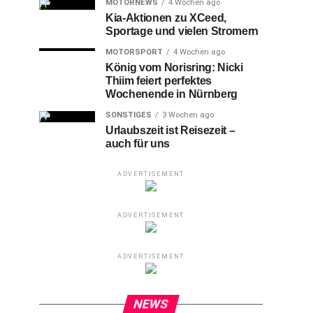
MOTORNEWS
4 Wochen ago
Kia-Aktionen zu XCeed,
Sportage und vielen Stromern
MOTORSPORT
4 Wochen ago
König vom Norisring: Nicki
Thiim feiert perfektes
Wochenende in Nürnberg
SONSTIGES
3 Wochen ago
Urlaubszeit ist Reisezeit –
auch für uns
ADVERTISEMENT
ADVERTISEMENT
ADVERTISEMENT
NEWS