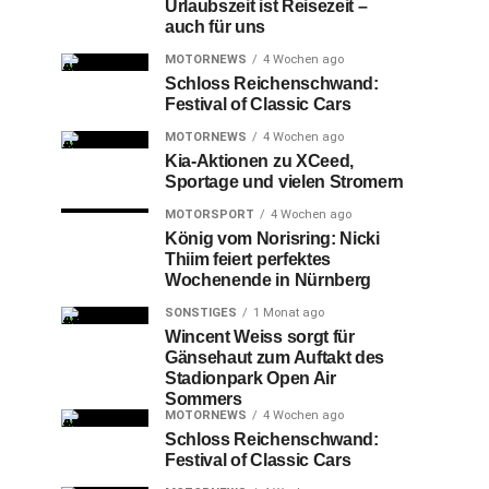
Urlaubszeit ist Reisezeit –
auch für uns
MOTORNEWS
4 Wochen ago
Schloss Reichenschwand:
Festival of Classic Cars
MOTORNEWS
4 Wochen ago
Kia-Aktionen zu XCeed,
Sportage und vielen Stromern
MOTORSPORT
4 Wochen ago
König vom Norisring: Nicki
Thiim feiert perfektes
Wochenende in Nürnberg
SONSTIGES
1 Monat ago
Wincent Weiss sorgt für
Gänsehaut zum Auftakt des
Stadionpark Open Air
Sommers
MOTORNEWS
4 Wochen ago
Schloss Reichenschwand:
Festival of Classic Cars