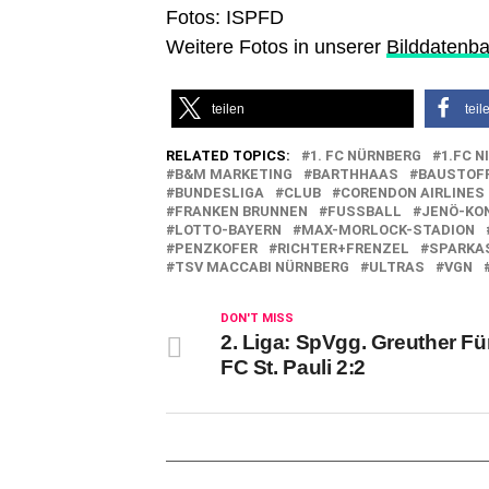
Fotos: ISPFD
Weitere Fotos in unserer
Bilddatenb
teilen
teil
RELATED TOPICS:
1. FC NÜRNBERG
1.FC N
B&M MARKETING
BARTHHAAS
BAUSTOFF
BUNDESLIGA
CLUB
CORENDON AIRLINES
FRANKEN BRUNNEN
FUSSBALL
JENÖ-KO
LOTTO-BAYERN
MAX-MORLOCK-STADION
PENZKOFER
RICHTER+FRENZEL
SPARKA
TSV MACCABI NÜRNBERG
ULTRAS
VGN
DON'T MISS
2. Liga: SpVgg. Greuther Fü
FC St. Pauli 2:2