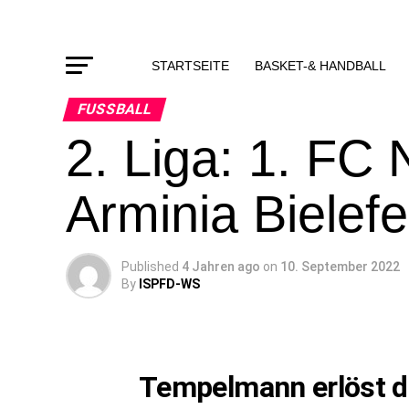
STARTSEITE
BASKET-& HANDBALL
FUSSBALL
2. Liga: 1. FC
Arminia Bielefe
Published
4 Jahren ago
on
10. September 2022
By
ISPFD-WS
Tempelmann erlöst d