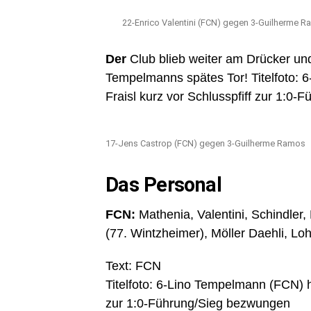
22-Enrico Valentini (FCN) gegen 3-Guilherme 
Der
Club blieb weiter am Drücker und 
Tempelmanns spätes Tor! Titelfoto: 
Fraisl kurz vor Schlusspfiff zur 1:0
17-Jens Castrop (FCN) gegen 3-Guilherme Ramos
Das Personal
FCN:
Mathenia, Valentini, Schindle
(77. Wintzheimer), Möller Daehli, Lo
Text: FCN
Titelfoto: 6-Lino Tempelmann (FCN) ha
zur 1:0-Führung/Sieg bezwungen