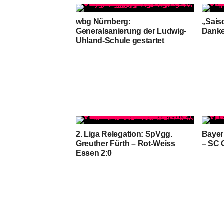
wbg Nürnberg:
„Sais
Generalsanierung der Ludwig-
Dank
Uhland-Schule gestartet
2. Liga Relegation: SpVgg.
Bayer
Greuther Fürth – Rot-Weiss
– SC 
Essen 2:0