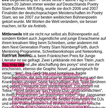
letzten 20 Jahren immer wieder auf Deutschlands Poetry
Slam Bühnen. Mit Erfolg, wurde sie doch 2006 und 2007
Finalistin der deutschsprachigen Meisterschaften im Poetry
Slam, wo sie 2007 zur besten weiblichen Bühnenpoetin
gekürt wurde. Mit Worten die Welt verändern, sie besser
machen, ist für sie Antrieb.
Mittlerweile
tritt sie nicht nur selbst als Bühnenpoetin auf,
sondern fördert auch Jugendliche und junge Erwachsene auf
ihrem kreativen Weg beim Schreiben, unter anderem mit
dem Next Generation Poetry Slam Nürnberg/Fürth, durch
Mentoring-Programme, Schreibworkshops und Networking.
Continue Reading
Auch als Jurorin u.a. beim Fränkischen Preis für Junge
Literatur ist sie gefragt. Zwei Lyrikbände mit den Titeln „nach
der illusion“ und „die abschaffung des ponys“ sind von ihr
You may like
erschienen, ebenso die Graphic Novel „zauberspruch für
verwundete“. Ihre Gedichte sind komplexe, fragile
Sprachgebilde, die sich mit unserer Wahrnehmung und den
Krankheiten unserer Seele beschäftigen. Ihre Texte berühren
und geben Freiräume zum Weiterdenken. Zusammen mit
Tobias Heyel bildet sie das Poesie-Duo „großraumdichten“.
In ihren Programmen „an grauzonen vorbei“ oder „langsamer
als die dunkelheit“ jonglieren die beiden zusammen mit DJs
und einer Videokünstlerin mit Worten, untermalen lyrische
Gesellschaftsbeobachtungen mit harmonischen Elektrobeats