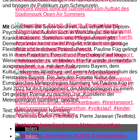
und bringen ihr Publikum zum Schmunzeln.
Wincent Weiss sorgt für Gänsehaut zum Auftakt des
Stadionpark Open Air Sommers
Mit
Gedichten die Seele berühren, das schafft die Diplom-
Psychologin und Autorin auch in Workshops, die sie in
Krankenhäusern, Senioren- und Pflegeheimen gibt.
Demenzpoesie nennt sie ihr Projekt, mit dem sie geistige
Flexibilität und kreatives Potential weckt. Pauline Füg gelingt
es in ihren Projekten, Poesie und Psychologie auf kluge
Weise miteinander zu verbinden. Hierfür wurde sie mehrfach
ausgezeichnet, u.a. mit dem Kulturpreis Bayern, dem
Kulturförderpreis Würzburg und einem Arbeitsstipendium des
Freistaates Bayern. Die Jury des Forums Kultur der
Europäischen Metropolregion Nürnberg hat Pauline Füg im
Juni 2022 für ihr Engagement, die Metropolregion zu einem
Ort gelebter Poesie zu machen, zur „Künstlerin der
Metropolregion Nürnberg“ gewählt.
Text: Metropolregion Nürnberg
Fotos: Vanessa Daher (Titelfoto) & Pierre Jarawan (Textfoto).
Bestmarke beim Sparkassen Metropolmarathon
teilen
teilen