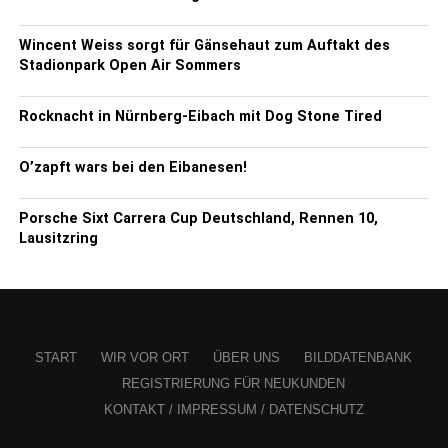
Wincent Weiss sorgt für Gänsehaut zum Auftakt des
Stadionpark Open Air Sommers
Rocknacht in Nürnberg-Eibach mit Dog Stone Tired
O’zapft wars bei den Eibanesen!
Porsche Sixt Carrera Cup Deutschland, Rennen 10,
Lausitzring
START
WIR VOR ORT
ÜBER UNS
BILDDATENBANK
REGISTRIERUNG FÜR NEUKUNDEN
KONTAKT / IMPRESSUM / DATENSCHUTZ