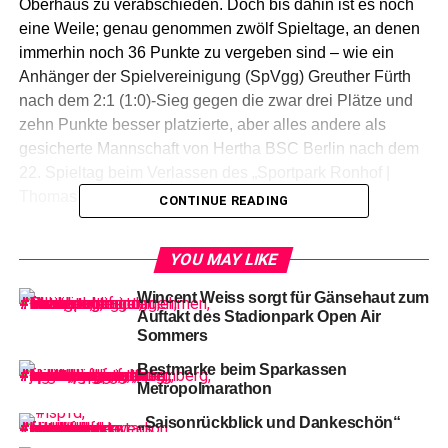
Oberhaus zu verabschieden. Doch bis dahin ist es noch
eine Weile; genau genommen zwölf Spieltage, an denen
immerhin noch 36 Punkte zu vergeben sind – wie ein
Anhänger der Spielvereinigung (SpVgg) Greuther Fürth
nach dem 2:1 (1:0)-Sieg gegen die zwar drei Plätze und
zehn Punkte besser platzierte, aber alles andere als
gesicherte Mannschaft von Hertha BSC Berlin nach dem
22. Spieltag beim Verlassen des „Sportpark Ronhof |
Thomas Sommer“ anmerkte!
CONTINUE READING
YOU MAY LIKE
19-Stevan Jovetic gegen 13-Max Christiansen (FÜ)
Wincent Weiss sorgt für Gänsehaut zum
Nun
denn, zumindest gelang gegen die ebenfalls vom
Auftakt des Stadionpark Open Air
Sommers
Abstieg bedrohte Truppe von Tayfun Korkut, der Ende
November 2021 die Nachfolge von Pál Dárdai beim
Bestmarke beim Sparkassen
Hauptstadt-Klub angetreten hatte, endlich jener wichtige
Metropolmarathon
(Heim-)Sieg gegen einen Konkurrenten um den
„Saisonrückblick und Dankeschön“
Klassenerhalt, der gegen den FC Augsburg (0:0 zum