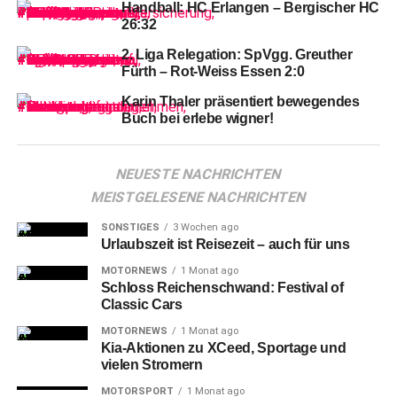
Handball: HC Erlangen – Bergischer HC
Hinrunden-Abschluß Mitte Dezember 2021) ebenso
26:32
ausgeblieben war wie gegen den VfB Stuttgart (beim
Rückrunden-Start Anfang Januar 2022 gleichermaßen
2. Liga Relegation: SpVgg. Greuther
Fürth – Rot-Weiss Essen 2:0
torlos). Aber respektive und/oder wer weiß, womöglich
gelingen dem im Gegensatz zu manch anderem
Karin Thaler präsentiert bewegendes
deutschen Fußball-Klub auf dem Boden gebliebenen
Buch bei erlebe wigner!
„Kleeblatt“ anderswo jene Siege, die den Erhalt der ersten
deutschen Fußball-Liga doch nochmal in greifbare Nähe
NEUESTE NACHRICHTEN
rücken lassen.
MEISTGELESENE NACHRICHTEN
SONSTIGES
3 Wochen ago
Urlaubszeit ist Reisezeit – auch für uns
MOTORNEWS
1 Monat ago
Schloss Reichenschwand: Festival of
Classic Cars
MOTORNEWS
1 Monat ago
Kia-Aktionen zu XCeed, Sportage und
vielen Stromern
MOTORSPORT
1 Monat ago