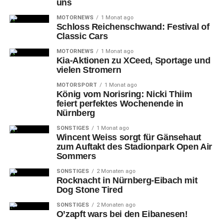
uns
MOTORNEWS
1 Monat ago
Schloss Reichenschwand: Festival of
Classic Cars
MOTORNEWS
1 Monat ago
Kia-Aktionen zu XCeed, Sportage und
vielen Stromern
MOTORSPORT
1 Monat ago
König vom Norisring: Nicki Thiim
feiert perfektes Wochenende in
Nürnberg
SONSTIGES
1 Monat ago
Wincent Weiss sorgt für Gänsehaut
zum Auftakt des Stadionpark Open Air
3-Fredrik André Bjorkan gegen 13-Max Christiansen (FÜ)
Sommers
SONSTIGES
2 Monaten ago
Dem
Strafstoß des SpVgg-Kapitäns zum 1:1-Ausgleich
Rocknacht in Nürnberg-Eibach mit
(44.) nach Foul an Jeremy Dudziak, das der
Dog Stone Tired
Schiedsrichter allerdings erst (wenngleich immerhin)
SONSTIGES
2 Monaten ago
dank Video-Erkenntnis mit der fälligen Konsequenz
O’zapft wars bei den Eibanesen!
ahndete, folgten jedoch gleich nach Wiederbeginn (49.)