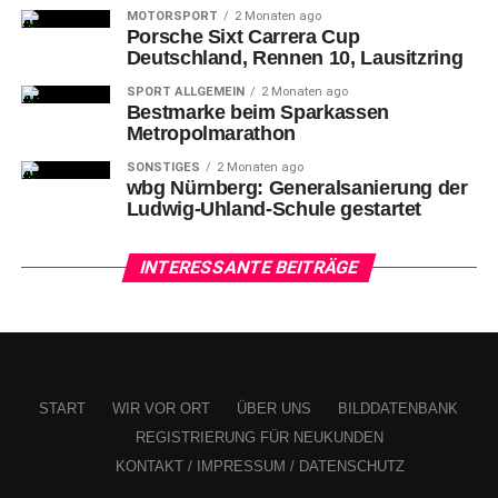
MOTORSPORT
2 Monaten ago
sowie innerhalb von gut fünf Minuten (70. + 75.) die
Porsche Sixt Carrera Cup
entscheidenden Tore der „Wölfe“ zu deren 4:1 (1:1)-Sieg.
Deutschland, Rennen 10, Lausitzring
SPORT ALLGEMEIN
2 Monaten ago
Bestmarke beim Sparkassen
Metropolmarathon
SONSTIGES
2 Monaten ago
wbg Nürnberg: Generalsanierung der
Ludwig-Uhland-Schule gestartet
INTERESSANTE BEITRÄGE
START
WIR VOR ORT
ÜBER UNS
BILDDATENBANK
24-Nick Viergever (FÜ) ist alleine gegen die Gästeabwehr mit 29-Lucas
Tousart und Torwart 1-Alexander Schwolow
REGISTRIERUNG FÜR NEUKUNDEN
KONTAKT / IMPRESSUM / DATENSCHUTZ