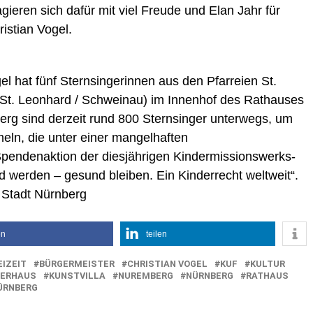
ieren sich dafür mit viel Freude und Elan Jahr für
ristian Vogel.
gel hat fünf Sternsingerinnen aus den Pfarreien St.
 (St. Leonhard / Schweinau) im Innenhof des Rathauses
rg sind derzeit rund 800 Sternsinger unterwegs, um
eln, die unter einer mangelhaften
Spendenaktion der diesjährigen Kindermissionswerks-
 werden – gesund bleiben. Ein Kinderrecht weltweit“.
/ Stadt Nürnberg
en
teilen
EIZEIT
BÜRGERMEISTER
CHRISTIAN VOGEL
KUF
KULTUR
ERHAUS
KUNSTVILLA
NUREMBERG
NÜRNBERG
RATHAUS
ÜRNBERG