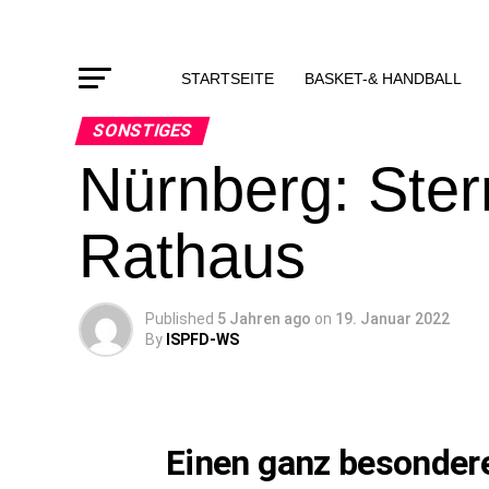
STARTSEITE
BASKET-& HANDBALL
SONSTIGES
Nürnberg: Ster
Rathaus
Published
5 Jahren ago
on
19. Januar 2022
By
ISPFD-WS
Einen ganz besonder