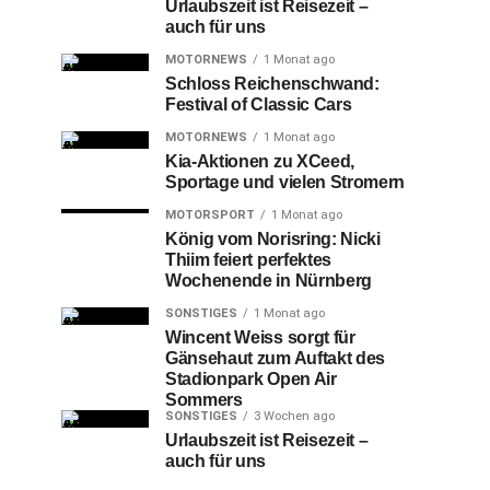
Urlaubszeit ist Reisezeit –
auch für uns
MOTORNEWS
1 Monat ago
Schloss Reichenschwand:
Festival of Classic Cars
MOTORNEWS
1 Monat ago
Kia-Aktionen zu XCeed,
Sportage und vielen Stromern
MOTORSPORT
1 Monat ago
König vom Norisring: Nicki
Thiim feiert perfektes
Wochenende in Nürnberg
SONSTIGES
1 Monat ago
Wincent Weiss sorgt für
Gänsehaut zum Auftakt des
Stadionpark Open Air
Sommers
SONSTIGES
3 Wochen ago
Urlaubszeit ist Reisezeit –
auch für uns