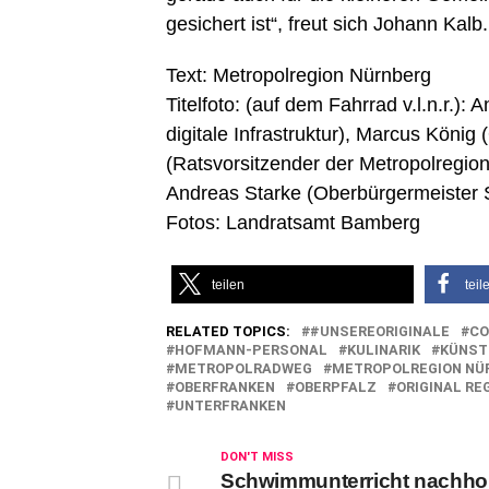
gesichert ist“, freut sich Johann Kalb.
Text: Metropolregion Nürnberg
Titelfoto: (auf dem Fahrrad v.l.n.r.)
digitale Infrastruktur), Marcus Köni
(Ratsvorsitzender der Metropolregi
Andreas Starke (Oberbürgermeister 
Fotos: Landratsamt Bamberg
teilen
teil
RELATED TOPICS:
#UNSEREORIGINALE
C
HOFMANN-PERSONAL
KULINARIK
KÜNST
METROPOLRADWEG
METROPOLREGION NÜ
OBERFRANKEN
OBERPFALZ
ORIGINAL RE
UNTERFRANKEN
DON'T MISS
Schwimmunterricht nachho