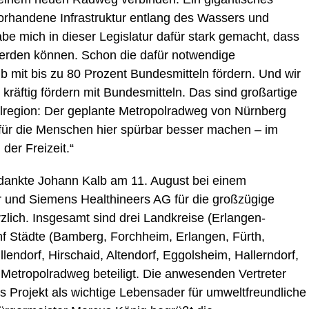
vorhandene Infrastruktur entlang des Wassers und
be mich in dieser Legislatur dafür stark gemacht, dass
werden können. Schon die dafür notwendige
b mit bis zu 80 Prozent Bundesmitteln fördern. Und wir
räftig fördern mit Bundesmitteln. Das sind großartige
olregion: Der geplante Metropolradweg von Nürnberg
ür die Menschen hier spürbar besser machen – im
der Freizeit.“
 dankte Johann Kalb am 11. August bei einem
er und Siemens Healthineers AG für die großzügige
zlich. Insgesamt sind drei Landkreise (Erlangen-
f Städte (Bamberg, Forchheim, Erlangen, Fürth,
endorf, Hirschaid, Altendorf, Eggolsheim, Hallerndorf,
Metropolradweg beteiligt. Die anwesenden Vertreter
s Projekt als wichtige Lebensader für umweltfreundliche