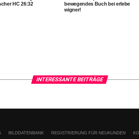
scher HC 26:32
bewegendes Buch bei erlebe
wigner!
INTERESSANTE BEITRÄGE
S
BILDDATENBANK
REGISTRIERUNG FÜR NEUKUNDEN
KO