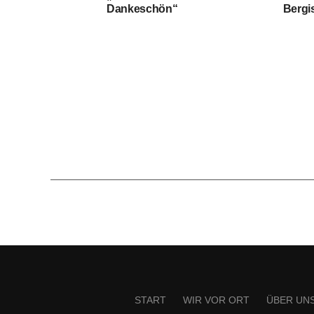
Dankeschön“
Bergi
START
WIR VOR ORT
ÜBER UN