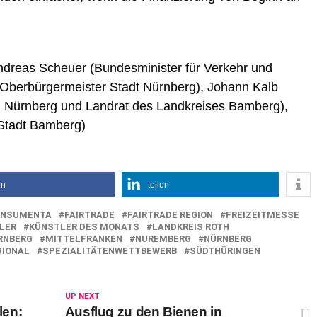
: Andreas Scheuer (Bundesminister für Verkehr und
g (Oberbürgermeister Stadt Nürnberg), Johann Kalb
on Nürnberg und Landrat des Landkreises Bamberg),
Stadt Bamberg)
en
teilen
ONSUMENTA
FAIRTRADE
FAIRTRADE REGION
FREIZEITMESSE
LER
KÜNSTLER DES MONATS
LANDKREIS ROTH
RNBERG
MITTELFRANKEN
NUREMBERG
NÜRNBERG
GIONAL
SPEZIALITÄTENWETTBEWERB
SÜDTHÜRINGEN
UP NEXT
len:
Ausflug zu den Bienen in