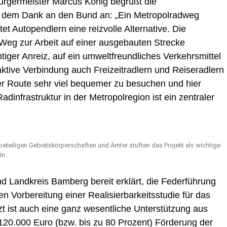
rgermeister Marcus König begrüßt die
ch dem Dank an den Bund an: „Ein Metropolradweg
 Autopendlern eine reizvolle Alternative. Die
 Weg zur Arbeit auf einer ausgebauten Strecke
tiger Anreiz, auf ein umweltfreundliches Verkehrsmittel
raktive Verbindung auch Freizeitradlern und Reiseradlern
der Route sehr viel bequemer zu besuchen und hier
infrastruktur in der Metropolregion ist ein zentraler
teiligen Gebietskörperschaften und Ämter stuften das Projekt als wichtige
in.
d Landkreis Bamberg bereit erklärt, die Federführung
en Vorbereitung einer Realisierbarkeitsstudie für das
 ist auch eine ganz wesentliche Unterstützung aus
 120.000 Euro (bzw. bis zu 80 Prozent) Förderung der