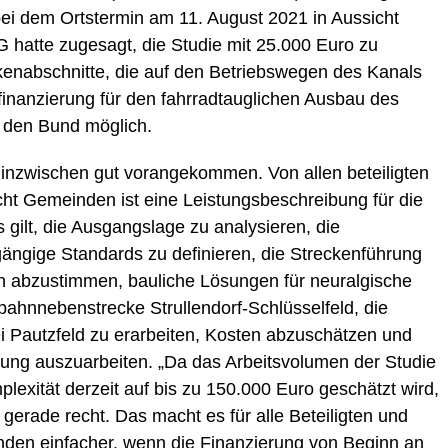
ei dem Ortstermin am 11. August 2021 in Aussicht
G hatte zugesagt, die Studie mit 25.000 Euro zu
ckenabschnitte, die auf den Betriebswegen des Kanals
finanzierung für den fahrradtauglichen Ausbau des
 den Bund möglich.
n inzwischen gut vorangekommen. Von allen beteiligten
cht Gemeinden ist eine Leistungsbeschreibung für die
 gilt, die Ausgangslage zu analysieren, die
gängige Standards zu definieren, die Streckenführung
en abzustimmen, bauliche Lösungen für neuralgische
ahnnebenstrecke Strullendorf-Schlüsselfeld, die
 Pautzfeld zu erarbeiten, Kosten abzuschätzen und
zung auszuarbeiten. „Da das Arbeitsvolumen der Studie
exität derzeit auf bis zu 150.000 Euro geschätzt wird,
gerade recht. Das macht es für alle Beteiligten und
nden einfacher, wenn die Finanzierung von Beginn an