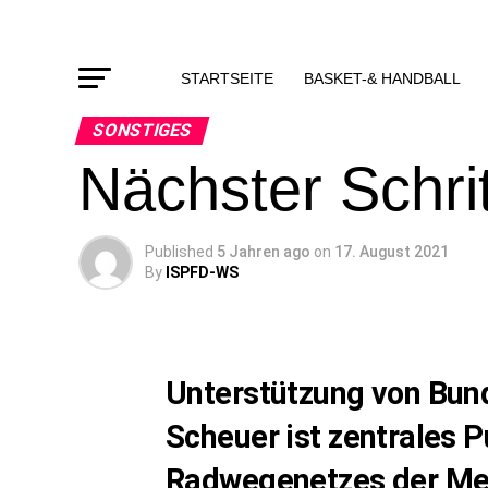
STARTSEITE
BASKET-& HANDBALL
SONSTIGES
Nächster Schri
Published
5 Jahren ago
on
17. August 2021
By
ISPFD-WS
Unterstützung von Bun
Scheuer ist zentrales P
Radwegenetzes der Me