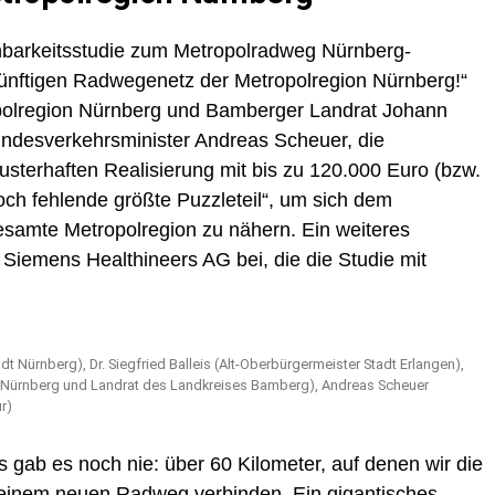
hbarkeitsstudie zum Metropolradweg Nürnberg-
nftigen Radwegenetz der Metropolregion Nürnberg!“
polregion Nürnberg und Bamberger Landrat Johann
Bundesverkehrsminister Andreas Scheuer, die
sterhaften Realisierung mit bis zu 120.000 Euro (bzw.
noch fehlende größte Puzzleteil“, um sich dem
samte Metropolregion zu nähern. Ein weiteres
Siemens Healthineers AG bei, die die Studie mit
adt Nürnberg), Dr. Siegfried Balleis (Alt-Oberbürgermeister Stadt Erlangen),
 Nürnberg und Landrat des Landkreises Bamberg), Andreas Scheuer
r)
 gab es noch nie: über 60 Kilometer, auf denen wir die
einem neuen Radweg verbinden. Ein gigantisches