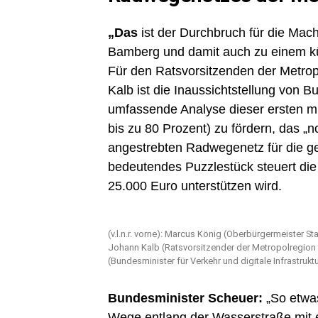
„Das
ist der Durchbruch für die Mac
Bamberg und damit auch zu einem kü
Für den Ratsvorsitzenden der Metro
Kalb ist die Inaussichtstellung von 
umfassende Analyse dieser ersten mu
bis zu 80 Prozent) zu fördern, das „
angestrebten Radwegenetz für die ge
bedeutendes Puzzlestück steuert die 
25.000 Euro unterstützen wird.
(v.l.n.r. vorne): Marcus König (Oberbürgermeister St
Johann Kalb (Ratsvorsitzender der Metropolregion
(Bundesminister für Verkehr und digitale Infrastruktu
Bundesminister Scheuer:
„So etwas
Wege entlang der Wasserstraße mit 